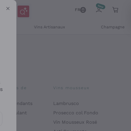
FR
Vins Artisanaux
Champagne
s
osophies de
Vins mousseux
es
on
 Indépendants
Lambrusco
 Manipulant
Prosecco col Fondo
endly
Vin Mousseux Rosé
es communications et des offres personnalisées