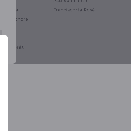
atif
Asti Spumante
ndigènes
Franciacorta Rosé
s en Amphore
iques
ogiques
cs macérés