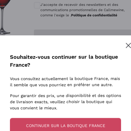
Quintarelli Giuseppe
Style Oxyd
J'accepte de recevoir des newsletters et des
Mascarello Bartolo
Levures i
communications promotionnelles de Callmewine,
comme l'exige le .
Politique de confidentialité
Rinaldi Giuseppe
Vins Fait
Egly Ouriet
Biodynam
Enregistre-moi
Jacquesson
Vins Biol
Agrapart
Vins blan
Souhaitez-vous continuer sur la boutique
Tenuta San Leonardo
 plus d'informations, veuillez lire notre
Politique de confidentialité
France?
Tenuta Masseto
Gosset
Vous consultez actuellement la boutique France, mais
Alessandra Divella
il semble que vous pourriez en préférer une autre.
Sedilesu
Pour garantir des prix, une disponibilité et des options
de livraison exacts, veuillez choisir la boutique qui
Ceretto
vous convient le mieux.
Guado al Tasso - Antinori
Ornellaia
CONTINUER SUR LA BOUTIQUE FRANCE