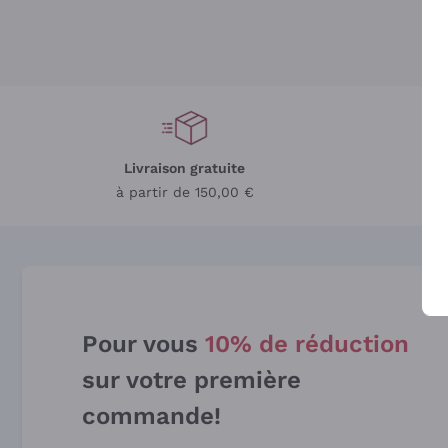
Livraison gratuite
L
à partir de 150,00 €
Pour vous
10% de réduction
sur votre première
commande!