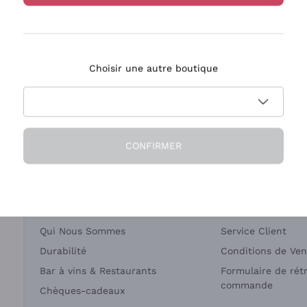
Bastianich
Ca' dei Frati
Choisir une autre boutique
ivraison en 2-4 jours
Paiement
en France
en 3 fois
CONFIRMER
Société
Besoin d'aide?
Qui Nous Sommes
Service Client
Durabilité
Conditions de Ven
Bar à vins & Restaurants
Formulaire de rét
commande
Chèques-cadeaux