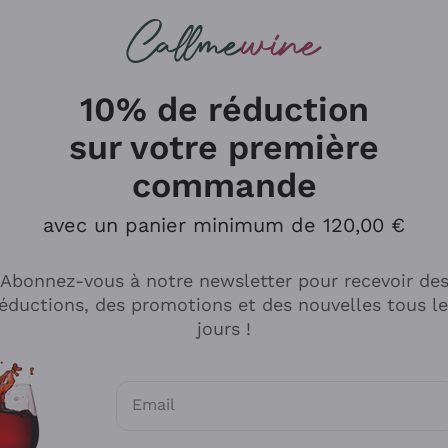
herches
cs
Vins Rouges
Vins Mousseux
10% de réduction
sur votre première
commande
Explorer le catalogue
avec un panier minimum de 120,00 €
Abonnez-vous à notre newsletter pour recevoir de
Producteurs
Les phil
éductions, des promotions et des nouvelles tous l
producti
jours !
Cappellano
Vignerons
Lagavulin
Recoltant
Email
Biondi Santi
Vegan Fri
Consentements optionnels pour recevoir d