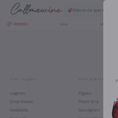
Passer au contenu principal
Décris ce que tu rec
REMISE
Vins
Vins Blan
Vins rouges
Vins blancs
r
Lagrein
Pigato
Etna Rosso
Pinot Gris
Nebbiolo
Sauvignon