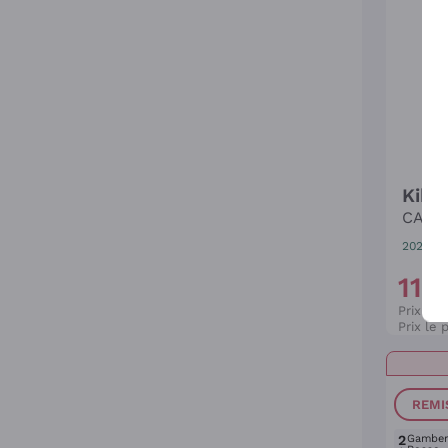
Kikè
CANT
2025
|
7
11
,
0
Prix cat
Prix le 
REMI
2
Gambe