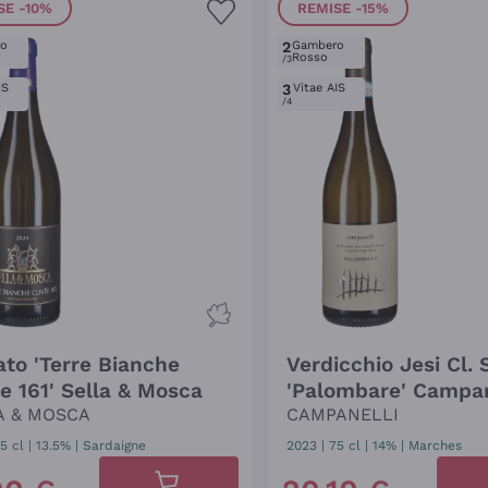
SE
-10%
REMISE
-15%
ro
2
Gambero
Rosso
/3
IS
3
Vitae AIS
/4
ato 'Terre Bianche
Verdicchio Jesi Cl. Sup.
e 161' Sella & Mosca
'Palombare' Campan
A & MOSCA
CAMPANELLI
5 cl
| 13.5%
|
Sardaigne
2023
|
75 cl
| 14%
|
Marches