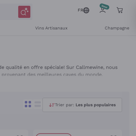
FR
Vins Artisanaux
Champagne
de qualité en offre spéciale! Sur Callmewine, nous
s provenant des meilleures caves du monde,
, comme un Vermentino ou un Verdicchio, un vin
 un Chardonnay ou un Sauvignon, ou encore un vin
Trier par:
Les plus populaires
ztraminer ou un Riesling, vous trouverez toujours
ancs en promotion, livrés directement chez vous!