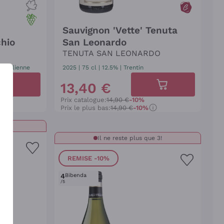
Sauvignon 'Vette' Tenuta
chio
San Leonardo
TENUTA SAN LEONARDO
ie Julienne
2025
|
75 cl
| 12.5%
|
Trentin
13
,
40
€
Prix catalogue:
14,90 €
-10%
Prix le plus bas:
14,90 €
-10%
e!
Il ne reste plus que 3!
REMISE
-10%
4
Bibenda
/5