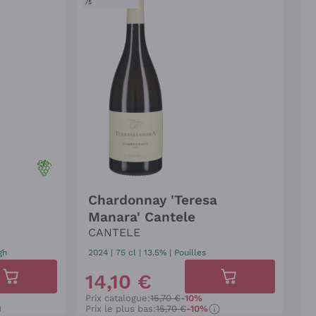
/5
Chardonnay 'Teresa
Manara' Cantele
CANTELE
gh
2024
|
75 cl
| 13.5%
|
Pouilles
14
,
10
€
Prix catalogue:
15,70 €
-10%
Prix le plus bas:
15,70 €
-10%