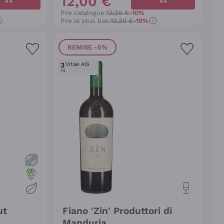
12
,
00
€
Prix catalogue:
13,30 €
-10%
Prix le plus bas:
13,30 €
-10%
REMISE
-5%
3
Vitae AIS
/4
ut
Fiano 'Zin' Produttori di
Manduria