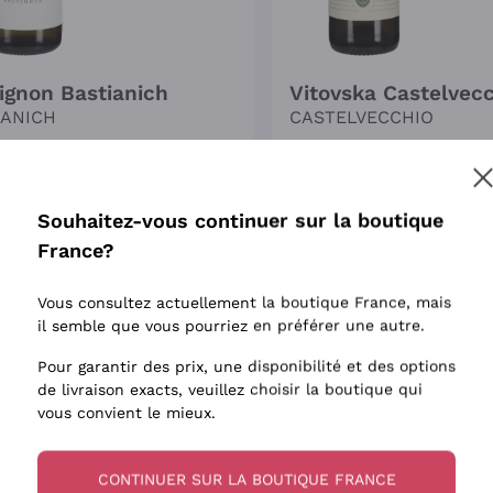
ignon Bastianich
Vitovska Castelvec
IANICH
CASTELVECCHIO
5 cl
| 12.5%
|
Frioul-Vénétie Julienne
2025
|
75 cl
| 12%
|
Frioul-Vénét
0
€
17
,
00
€
Souhaitez-vous continuer sur la boutique
alogue:
15,20 €
-10%
Prix catalogue:
18,90 €
-10%
plus bas:
15,17 €
-10%
Prix le plus bas:
18,86 €
-10%
France?
Dernier Disponibl
Vous consultez actuellement la boutique France, mais
REMISE
-15%
il semble que vous pourriez en préférer une autre.
SE
-10%
2
Gambero
Pour garantir des prix, une disponibilité et des options
Rosso
/3
s
de livraison exacts, veuillez choisir la boutique qui
ing
vous convient le mieux.
CONTINUER SUR LA BOUTIQUE FRANCE