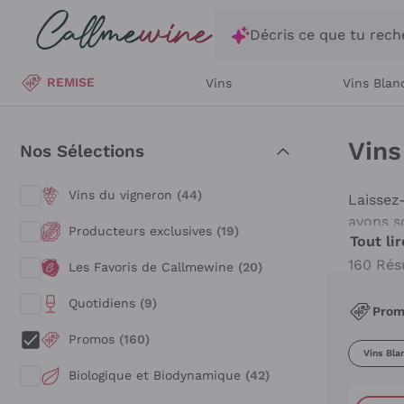
Passer au contenu principal
Décris ce que tu rec
REMISE
Vins
Vins Blan
Vins
Nos Sélections
Vins du vigneron
(44)
Laissez
avons s
Producteurs exclusives
(19)
Tout lir
garantis
160 Rés
Les Favoris de Callmewine
(20)
Que vou
élégant
Quotidiens
(9)
Pro
aromati
l’option
Promos
(160)
Vins Bla
Command
Biologique et Biodynamique
(42)