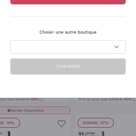
Choisir une autre boutique
Ribolla Gialla 'L'Ade
' Cantine Fina
Venica
INE FINA
VENICA
CONFIRMER
5 cl
| 13%
|
Sicile
2025
|
75 cl
| 12.5%
|
Frioul-Vén
0
€
23
,
50
€
alogue:
12,20 €
-10%
Prix catalogue:
27,70 €
-15%
plus bas:
12,20 €
-10%
Prix le plus bas:
27,70 €
-15%
Dernier Disponible!
SE
-10%
REMISE
-17%
ro
92
James