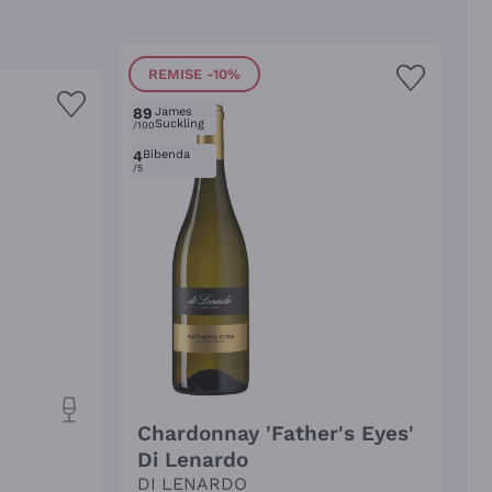
REMISE
-10%
89
James
Suckling
/100
4
Bibenda
/5
Chardonnay 'Father's Eyes'
Di Lenardo
DI LENARDO