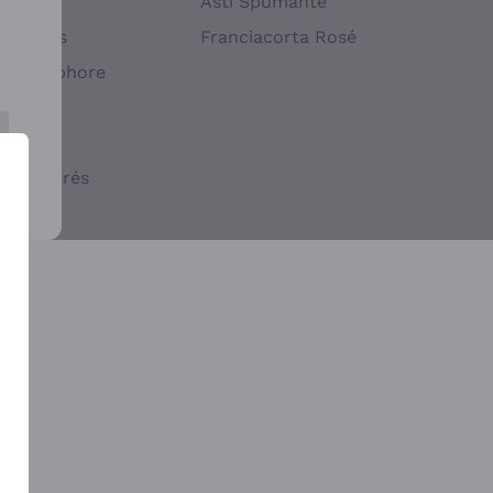
atif
Asti Spumante
ndigènes
Franciacorta Rosé
s en Amphore
iques
ogiques
cs macérés