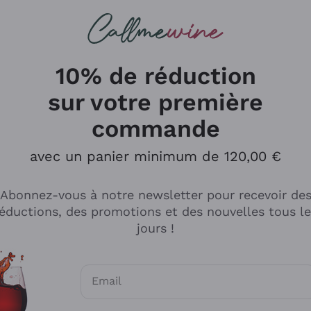
herches
cs
Vins Rouges
Vins Mousseux
10% de réduction
sur votre première
commande
Explorer le catalogue
avec un panier minimum de 120,00 €
Abonnez-vous à notre newsletter pour recevoir de
Producteurs
Les phil
éductions, des promotions et des nouvelles tous l
producti
jours !
Cappellano
Vignerons
Lagavulin
Recoltant
Email
Biondi Santi
Vegan Fri
Consentements optionnels pour recevoir d