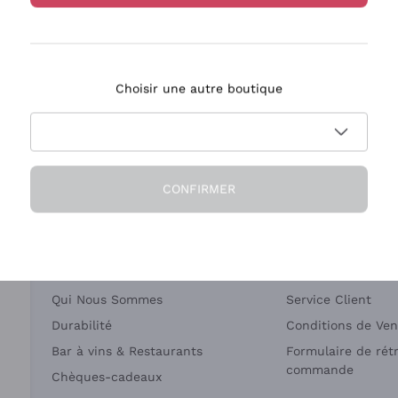
Bastianich
Ca' dei Frati
Choisir une autre boutique
ivraison en 2-4 jours
Paiement
en France
en 3 fois
CONFIRMER
Société
Besoin d'aide?
Qui Nous Sommes
Service Client
Durabilité
Conditions de Ven
Bar à vins & Restaurants
Formulaire de rét
commande
Chèques-cadeaux