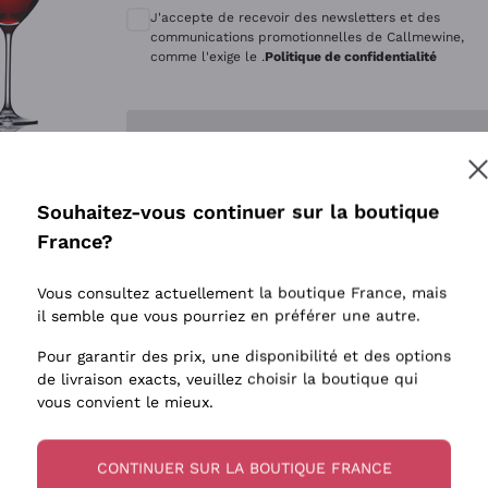
Quintarelli Giuseppe
Style Oxyd
J'accepte de recevoir des newsletters et des
Mascarello Bartolo
Levures i
communications promotionnelles de Callmewine,
comme l'exige le .
Politique de confidentialité
Rinaldi Giuseppe
Vins Fait
Egly Ouriet
Biodynam
Enregistre-moi
Jacquesson
Vins Biol
Agrapart
Vins blan
Souhaitez-vous continuer sur la boutique
Tenuta San Leonardo
 plus d'informations, veuillez lire notre
Politique de confidentialité
France?
Tenuta Masseto
Gosset
Vous consultez actuellement la boutique France, mais
Alessandra Divella
il semble que vous pourriez en préférer une autre.
Sedilesu
Pour garantir des prix, une disponibilité et des options
de livraison exacts, veuillez choisir la boutique qui
Ceretto
vous convient le mieux.
Guado al Tasso - Antinori
Ornellaia
CONTINUER SUR LA BOUTIQUE FRANCE