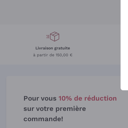
Livraison gratuite
L
à partir de 150,00 €
Pour vous
10% de réduction
sur votre première
commande!