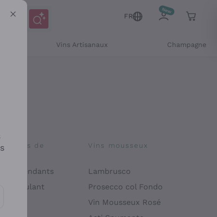
FR
Vins Artisanaux
Champagne
s
osophies de
Vins mousseux
es
on
 Indépendants
Lambrusco
 Manipulant
Prosecco col Fondo
endly
Vin Mousseux Rosé
es communications et des offres personnalisées