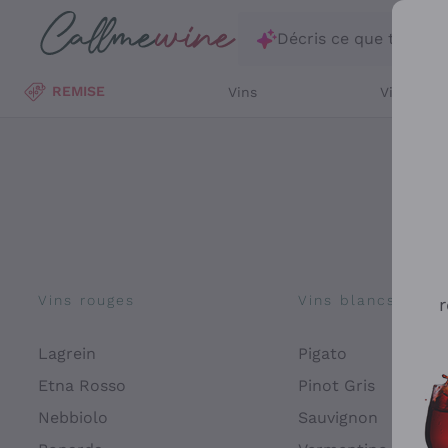
Passer au contenu principal
Décris ce que tu rec
REMISE
Vins
Vins Blan
Vins rouges
Vins blancs
r
Lagrein
Pigato
Etna Rosso
Pinot Gris
Nebbiolo
Sauvignon