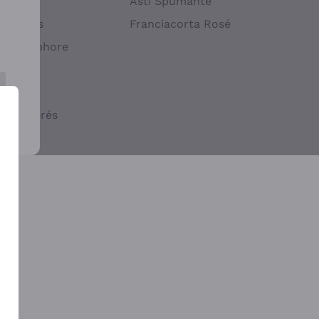
atif
Asti Spumante
ndigènes
Franciacorta Rosé
s en Amphore
iques
ogiques
cs macérés