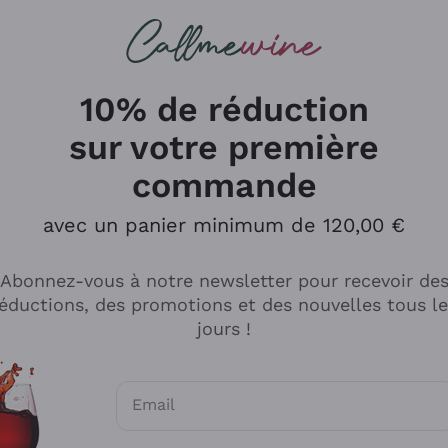
herches
cs
Vins Rouges
Vins Mousseux
10% de réduction
sur votre première
commande
Explorer le catalogue
avec un panier minimum de 120,00 €
Abonnez-vous à notre newsletter pour recevoir de
Producteurs
Les phil
éductions, des promotions et des nouvelles tous l
producti
jours !
Cappellano
Vignerons
Lagavulin
Recoltant
Email
Biondi Santi
Vegan Fri
Consentements optionnels pour recevoir d