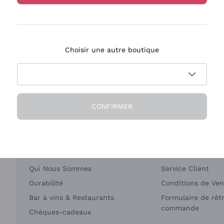
Bastianich
Ca' dei Frati
Choisir une autre boutique
ivraison en 2-4 jours
Paiement
en France
en 3 fois
CONFIRMER
Société
Besoin d'aide?
Qui Nous Sommes
Service Client
Durabilité
Conditions de Ven
Bar à vins & Restaurants
Formulaire de rét
commande
Chèques-cadeaux