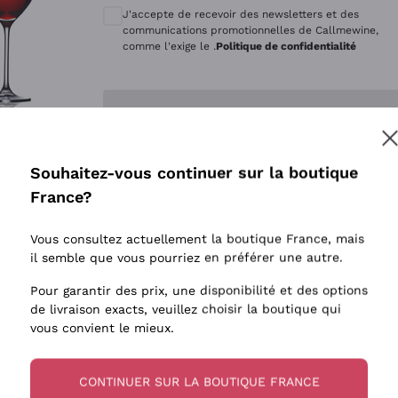
Quintarelli Giuseppe
Style Oxyd
J'accepte de recevoir des newsletters et des
Mascarello Bartolo
Levures i
communications promotionnelles de Callmewine,
comme l'exige le .
Politique de confidentialité
Rinaldi Giuseppe
Vins Fait
Egly Ouriet
Biodynam
Enregistre-moi
Jacquesson
Vins Biol
Agrapart
Vins blan
Souhaitez-vous continuer sur la boutique
Tenuta San Leonardo
 plus d'informations, veuillez lire notre
Politique de confidentialité
France?
Tenuta Masseto
Gosset
Vous consultez actuellement la boutique France, mais
Alessandra Divella
il semble que vous pourriez en préférer une autre.
Sedilesu
Pour garantir des prix, une disponibilité et des options
de livraison exacts, veuillez choisir la boutique qui
Ceretto
vous convient le mieux.
Guado al Tasso - Antinori
Ornellaia
CONTINUER SUR LA BOUTIQUE FRANCE