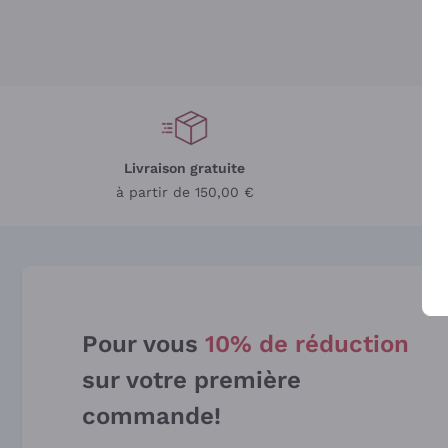
Livraison gratuite
L
à partir de 150,00 €
Pour vous
10% de réduction
sur votre première
commande!