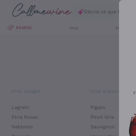
Passer au contenu principal
Décris ce que tu rec
REMISE
Vins
Vins Blan
Vins rouges
Vins blancs
r
Lagrein
Pigato
Etna Rosso
Pinot Gris
Nebbiolo
Sauvignon