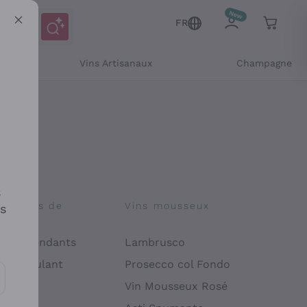
FR
Vins Artisanaux
Champagne
s
osophies de
Vins mousseux
es
on
 Indépendants
Lambrusco
 Manipulant
Prosecco col Fondo
endly
Vin Mousseux Rosé
es communications et des offres personnalisées