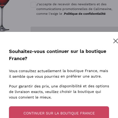
Quintarelli Giuseppe
Style Oxyd
J'accepte de recevoir des newsletters et des
Mascarello Bartolo
Levures i
communications promotionnelles de Callmewine,
comme l'exige le .
Politique de confidentialité
Rinaldi Giuseppe
Vins Fait
Egly Ouriet
Biodynam
Enregistre-moi
Jacquesson
Vins Biol
Agrapart
Vins blan
Souhaitez-vous continuer sur la boutique
Tenuta San Leonardo
 plus d'informations, veuillez lire notre
Politique de confidentialité
France?
Tenuta Masseto
Gosset
Vous consultez actuellement la boutique France, mais
Alessandra Divella
il semble que vous pourriez en préférer une autre.
Sedilesu
Pour garantir des prix, une disponibilité et des options
de livraison exacts, veuillez choisir la boutique qui
Ceretto
vous convient le mieux.
Guado al Tasso - Antinori
Ornellaia
CONTINUER SUR LA BOUTIQUE FRANCE