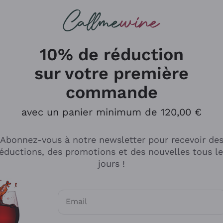
herches
cs
Vins Rouges
Vins Mousseux
10% de réduction
sur votre première
commande
Explorer le catalogue
avec un panier minimum de 120,00 €
Abonnez-vous à notre newsletter pour recevoir de
Producteurs
Les phil
éductions, des promotions et des nouvelles tous l
producti
jours !
Cappellano
Vignerons
Lagavulin
Recoltant
Email
Biondi Santi
Vegan Fri
Consentements optionnels pour recevoir d