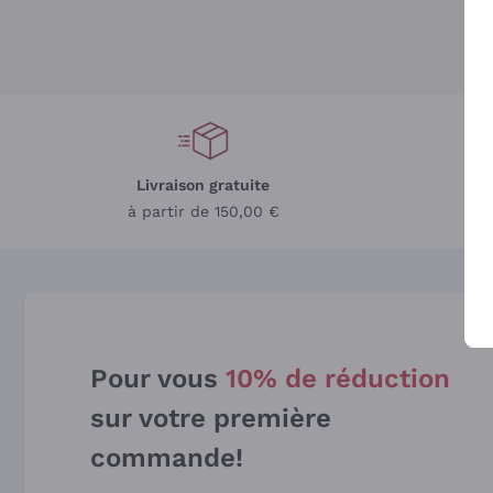
Livraison gratuite
L
à partir de 150,00 €
Pour vous
10% de réduction
sur votre première
commande!