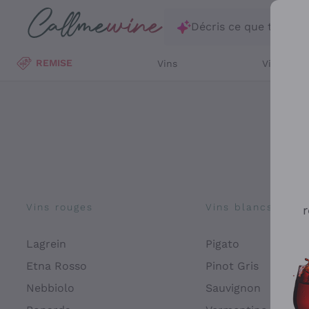
Passer au contenu principal
Décris ce que tu rec
REMISE
Vins
Vins Blan
Vins rouges
Vins blancs
r
Lagrein
Pigato
Etna Rosso
Pinot Gris
Nebbiolo
Sauvignon