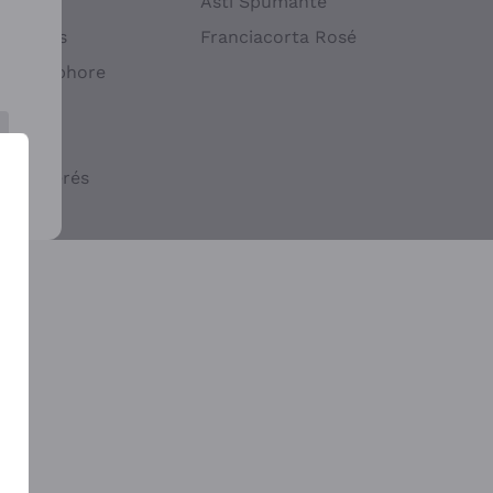
atif
Asti Spumante
ndigènes
Franciacorta Rosé
s en Amphore
iques
ogiques
cs macérés