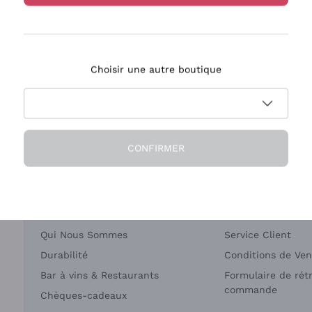
Bastianich
Ca' dei Frati
Choisir une autre boutique
ivraison en 2-4 jours
Paiement
en France
en 3 fois
CONFIRMER
Société
Besoin d'aide?
Qui Nous Sommes
Service Client
Durabilité
Conditions de Ven
Bar à vins & Restaurants
Formulaire de rét
commande
Chèques-cadeaux