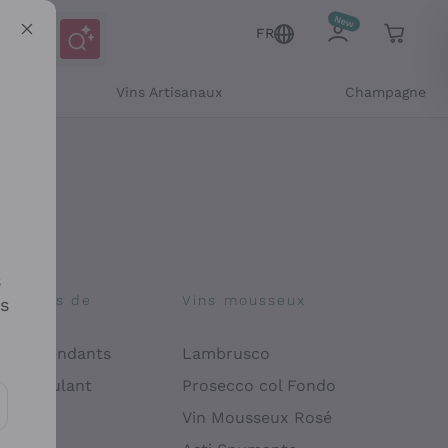
FR
Vins Artisanaux
Champagne
s
osophies de
Vins mousseux
es
on
 Indépendants
Lambrusco
 Manipulant
Prosecco col Fondo
endly
Vin Mousseux Rosé
es communications et des offres personnalisées