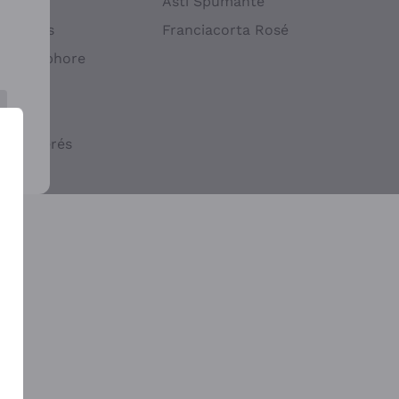
atif
Asti Spumante
ndigènes
Franciacorta Rosé
s en Amphore
iques
ogiques
cs macérés