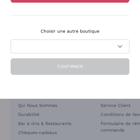
Bastianich
Ca' dei Frati
Choisir une autre boutique
ivraison en 2-4 jours
Paiement
en France
en 3 fois
CONFIRMER
Société
Besoin d'aide?
Qui Nous Sommes
Service Client
Durabilité
Conditions de Ven
Bar à vins & Restaurants
Formulaire de rét
commande
Chèques-cadeaux