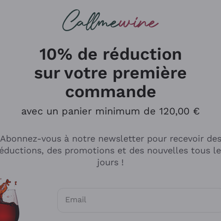
herches
cs
Vins Rouges
Vins Mousseux
10% de réduction
sur votre première
commande
Explorer le catalogue
avec un panier minimum de 120,00 €
Abonnez-vous à notre newsletter pour recevoir de
Producteurs
Les phil
éductions, des promotions et des nouvelles tous l
producti
jours !
Cappellano
Vignerons
Lagavulin
Recoltant
Email
Biondi Santi
Vegan Fri
Consentements optionnels pour recevoir d