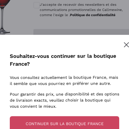
Quintarelli Giuseppe
Style Oxyd
J'accepte de recevoir des newsletters et des
Mascarello Bartolo
Levures i
communications promotionnelles de Callmewine,
comme l'exige le .
Politique de confidentialité
Rinaldi Giuseppe
Vins Fait
Egly Ouriet
Biodynam
Enregistre-moi
Jacquesson
Vins Biol
Agrapart
Vins blan
Souhaitez-vous continuer sur la boutique
Tenuta San Leonardo
 plus d'informations, veuillez lire notre
Politique de confidentialité
France?
Tenuta Masseto
Gosset
Vous consultez actuellement la boutique France, mais
Alessandra Divella
il semble que vous pourriez en préférer une autre.
Sedilesu
Pour garantir des prix, une disponibilité et des options
de livraison exacts, veuillez choisir la boutique qui
Ceretto
vous convient le mieux.
Guado al Tasso - Antinori
Ornellaia
CONTINUER SUR LA BOUTIQUE FRANCE