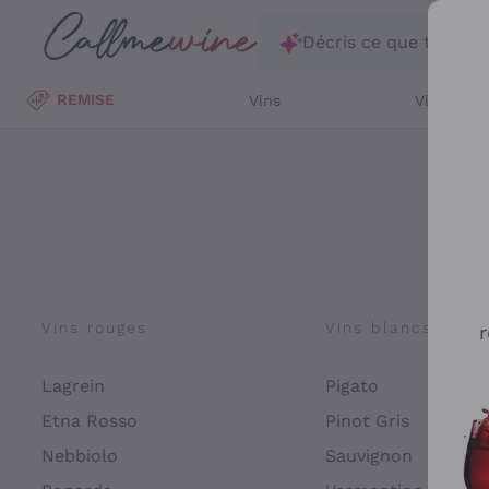
Passer au contenu principal
Décris ce que tu rec
REMISE
Vins
Vins Blan
Vins rouges
Vins blancs
r
Lagrein
Pigato
Etna Rosso
Pinot Gris
Nebbiolo
Sauvignon