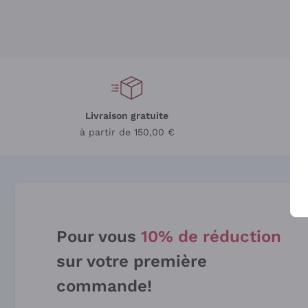
Livraison gratuite
L
à partir de 150,00 €
Pour vous
10% de réduction
sur votre première
commande!