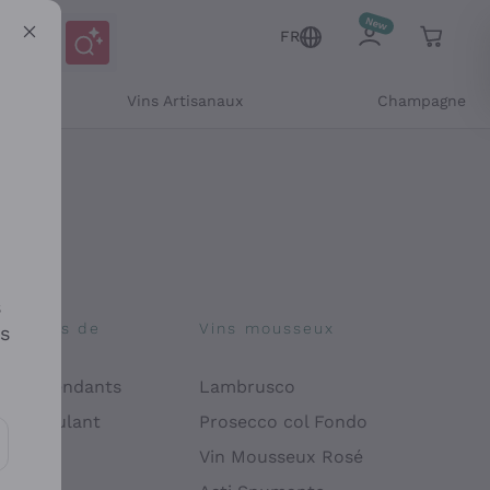
FR
Vins Artisanaux
Champagne
s
osophies de
Vins mousseux
es
on
 Indépendants
Lambrusco
 Manipulant
Prosecco col Fondo
endly
Vin Mousseux Rosé
es communications et des offres personnalisées