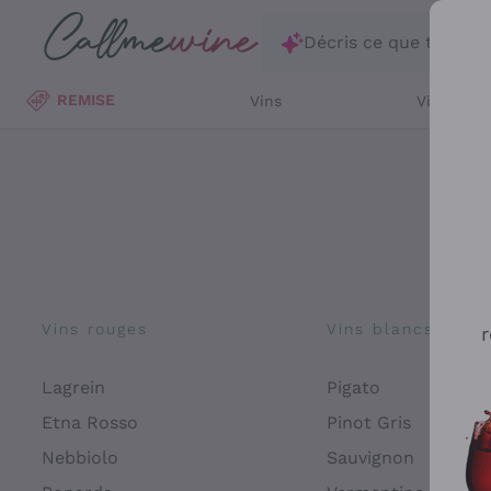
Passer au contenu principal
Décris ce que tu rec
REMISE
Vins
Vins Blan
Vins rouges
Vins blancs
r
Lagrein
Pigato
Etna Rosso
Pinot Gris
Nebbiolo
Sauvignon