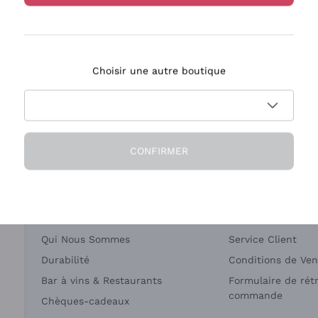
Bastianich
Ca' dei Frati
Choisir une autre boutique
ivraison en 2-4 jours
Paiement
en France
en 3 fois
CONFIRMER
Société
Besoin d'aide?
Qui Nous Sommes
Service Client
Durabilité
Conditions de Ven
Bar à vins & Restaurants
Formulaire de rét
commande
Chèques-cadeaux