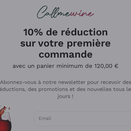
herches
cs
Vins Rouges
Vins Mousseux
10% de réduction
sur votre première
commande
Explorer le catalogue
avec un panier minimum de 120,00 €
Abonnez-vous à notre newsletter pour recevoir de
Producteurs
Les phil
éductions, des promotions et des nouvelles tous l
producti
jours !
Cappellano
Vignerons
Lagavulin
Recoltant
Email
Biondi Santi
Vegan Fri
Consentements optionnels pour recevoir d