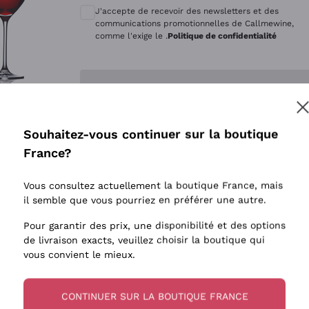
Quintarelli Giuseppe
Style Oxyd
J'accepte de recevoir des newsletters et des
Mascarello Bartolo
Levures i
communications promotionnelles de Callmewine,
comme l'exige le .
Politique de confidentialité
Rinaldi Giuseppe
Vins Fait
Egly Ouriet
Biodynam
Enregistre-moi
Jacquesson
Vins Biol
Agrapart
Vins blan
Souhaitez-vous continuer sur la boutique
Tenuta San Leonardo
 plus d'informations, veuillez lire notre
Politique de confidentialité
France?
Tenuta Masseto
Gosset
Vous consultez actuellement la boutique France, mais
Alessandra Divella
il semble que vous pourriez en préférer une autre.
Sedilesu
Pour garantir des prix, une disponibilité et des options
de livraison exacts, veuillez choisir la boutique qui
Ceretto
vous convient le mieux.
Guado al Tasso - Antinori
Ornellaia
CONTINUER SUR LA BOUTIQUE FRANCE