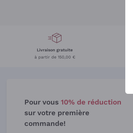
Livraison gratuite
L
à partir de 150,00 €
Pour vous
10% de réduction
sur votre première
commande!