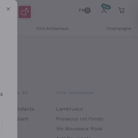
FR
Vins Artisanaux
Champagne
s
osophies de
Vins mousseux
es
on
 Indépendants
Lambrusco
 Manipulant
Prosecco col Fondo
endly
Vin Mousseux Rosé
es communications et des offres personnalisées