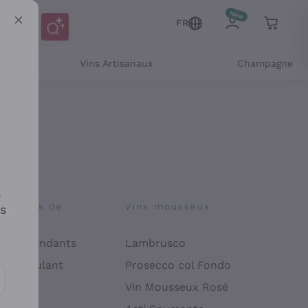
FR
Vins Artisanaux
Champagne
s
osophies de
Vins mousseux
es
on
 Indépendants
Lambrusco
 Manipulant
Prosecco col Fondo
endly
Vin Mousseux Rosé
es communications et des offres personnalisées