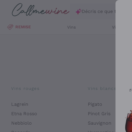
Passer au contenu principal
Décris ce que tu rec
REMISE
Vins
Vins Blan
Vins rouges
Vins blancs
r
Lagrein
Pigato
Etna Rosso
Pinot Gris
Nebbiolo
Sauvignon