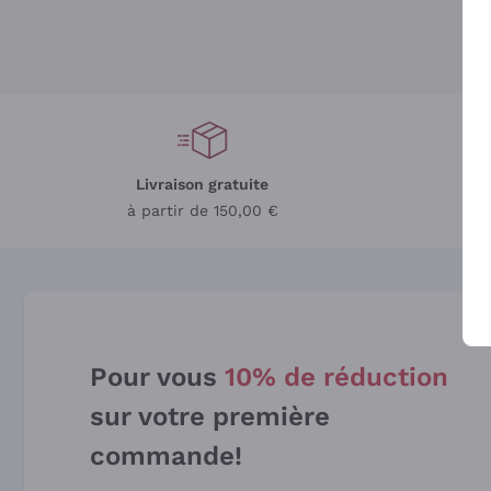
Livraison gratuite
L
à partir de 150,00 €
Pour vous
10% de réduction
sur votre première
commande!