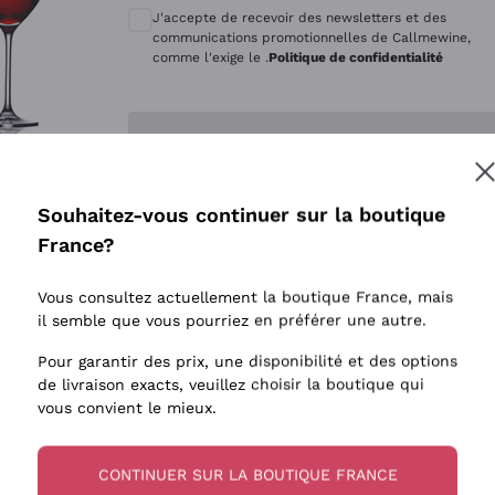
Quintarelli Giuseppe
Style Oxyd
J'accepte de recevoir des newsletters et des
Mascarello Bartolo
Levures i
communications promotionnelles de Callmewine,
comme l'exige le .
Politique de confidentialité
Rinaldi Giuseppe
Vins Fait
Egly Ouriet
Biodynam
Enregistre-moi
Jacquesson
Vins Biol
Agrapart
Vins blan
Souhaitez-vous continuer sur la boutique
Tenuta San Leonardo
 plus d'informations, veuillez lire notre
Politique de confidentialité
France?
Tenuta Masseto
Gosset
Vous consultez actuellement la boutique France, mais
Alessandra Divella
il semble que vous pourriez en préférer une autre.
Sedilesu
Pour garantir des prix, une disponibilité et des options
de livraison exacts, veuillez choisir la boutique qui
Ceretto
vous convient le mieux.
Guado al Tasso - Antinori
Ornellaia
CONTINUER SUR LA BOUTIQUE FRANCE