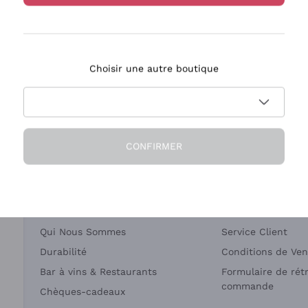
Bastianich
Ca' dei Frati
Choisir une autre boutique
ivraison en 2-4 jours
Paiement
en France
en 3 fois
CONFIRMER
Société
Besoin d'aide?
Qui Nous Sommes
Service Client
Durabilité
Conditions de Ven
Bar à vins & Restaurants
Formulaire de rét
commande
Chèques-cadeaux