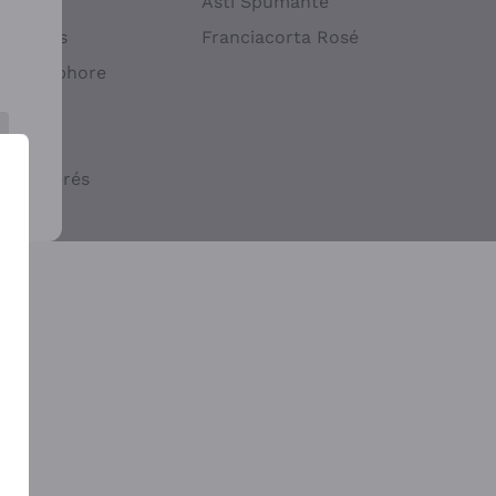
atif
Asti Spumante
ndigènes
Franciacorta Rosé
s en Amphore
iques
ogiques
cs macérés