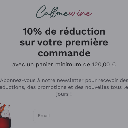
herches
cs
Vins Rouges
Vins Mousseux
10% de réduction
sur votre première
commande
Explorer le catalogue
avec un panier minimum de 120,00 €
Abonnez-vous à notre newsletter pour recevoir de
Producteurs
Les phil
éductions, des promotions et des nouvelles tous l
producti
jours !
Cappellano
Vignerons
Lagavulin
Recoltant
Email
Biondi Santi
Vegan Fri
Consentements optionnels pour recevoir d