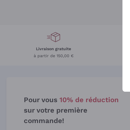
Livraison gratuite
L
à partir de 150,00 €
Pour vous
10% de réduction
sur votre première
commande!