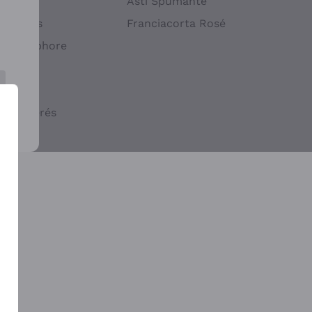
atif
Asti Spumante
ndigènes
Franciacorta Rosé
s en Amphore
iques
ogiques
cs macérés