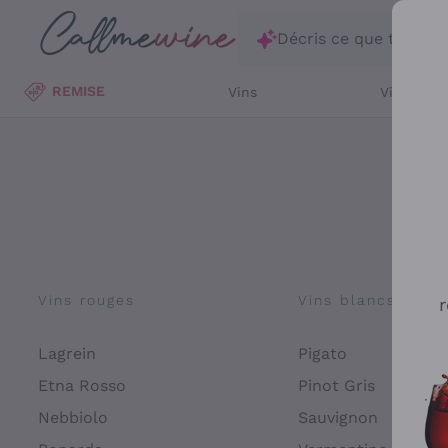
Passer au contenu principal
Décris ce que tu rec
REMISE
Vins
Vins Blan
Vins rouges
Vins blancs
r
Lagrein
Pigato
Etna Rosso
Pinot Gris
Nebbiolo
Sauvignon