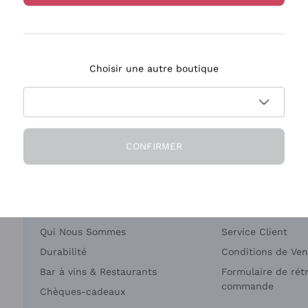
Bastianich
Ca' dei Frati
Choisir une autre boutique
ivraison en 2-4 jours
Paiement
en France
en 3 fois
CONFIRMER
Société
Besoin d'aide?
Qui Nous Sommes
Service Client
Durabilité
Conditions de Ven
Bar à vins & Restaurants
Formulaire de rét
commande
Chèques-cadeaux