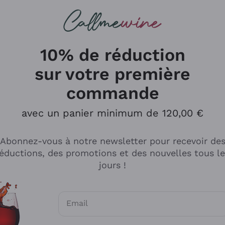
herches
cs
Vins Rouges
Vins Mousseux
10% de réduction
sur votre première
commande
Explorer le catalogue
avec un panier minimum de 120,00 €
Abonnez-vous à notre newsletter pour recevoir de
Producteurs
Les phil
éductions, des promotions et des nouvelles tous l
producti
jours !
Cappellano
Vignerons
Lagavulin
Recoltant
Email
Biondi Santi
Vegan Fri
Consentements optionnels pour recevoir d