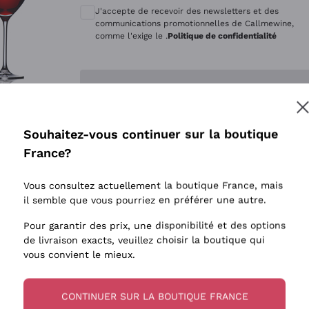
Quintarelli Giuseppe
Style Oxyd
J'accepte de recevoir des newsletters et des
Mascarello Bartolo
Levures i
communications promotionnelles de Callmewine,
comme l'exige le .
Politique de confidentialité
Rinaldi Giuseppe
Vins Fait
Egly Ouriet
Biodynam
Enregistre-moi
Jacquesson
Vins Biol
Agrapart
Vins blan
Souhaitez-vous continuer sur la boutique
Tenuta San Leonardo
 plus d'informations, veuillez lire notre
Politique de confidentialité
France?
Tenuta Masseto
Gosset
Vous consultez actuellement la boutique France, mais
Alessandra Divella
il semble que vous pourriez en préférer une autre.
Sedilesu
Pour garantir des prix, une disponibilité et des options
de livraison exacts, veuillez choisir la boutique qui
Ceretto
vous convient le mieux.
Guado al Tasso - Antinori
Ornellaia
CONTINUER SUR LA BOUTIQUE FRANCE