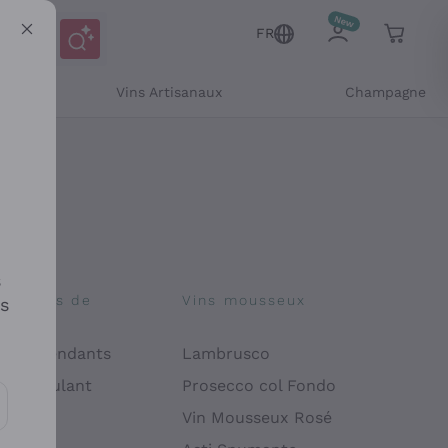
FR
Vins Artisanaux
Champagne
s
osophies de
Vins mousseux
es
on
 Indépendants
Lambrusco
 Manipulant
Prosecco col Fondo
endly
Vin Mousseux Rosé
es communications et des offres personnalisées