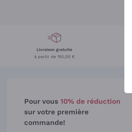
Livraison gratuite
L
à partir de 150,00 €
Pour vous
10% de réduction
sur votre première
commande!