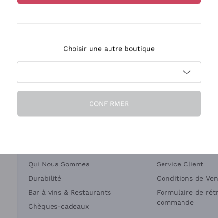
Bastianich
Ca' dei Frati
Choisir une autre boutique
ivraison en 2-4 jours
Paiement
en France
en 3 fois
CONFIRMER
Société
Besoin d'aide?
Qui Nous Sommes
Service Client
Durabilité
Conditions de Ven
Bar à vins & Restaurants
Formulaire de rét
commande
Chèques-cadeaux