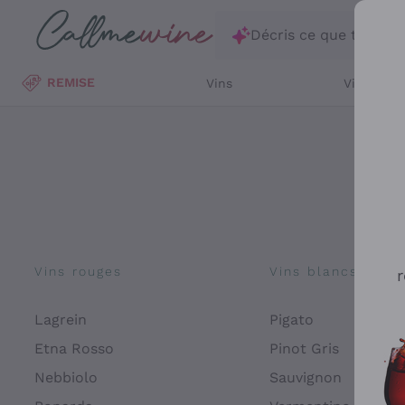
Passer au contenu principal
Décris ce que tu rec
REMISE
Vins
Vins Blan
Vins rouges
Vins blancs
r
Lagrein
Pigato
Etna Rosso
Pinot Gris
Nebbiolo
Sauvignon