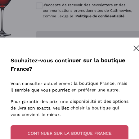
Quintarelli Giuseppe
Style Oxyd
J'accepte de recevoir des newsletters et des
Mascarello Bartolo
Levures i
communications promotionnelles de Callmewine,
comme l'exige le .
Politique de confidentialité
Rinaldi Giuseppe
Vins Fait
Egly Ouriet
Biodynam
Enregistre-moi
Jacquesson
Vins Biol
Agrapart
Vins blan
Souhaitez-vous continuer sur la boutique
Tenuta San Leonardo
 plus d'informations, veuillez lire notre
Politique de confidentialité
France?
Tenuta Masseto
Gosset
Vous consultez actuellement la boutique France, mais
Alessandra Divella
il semble que vous pourriez en préférer une autre.
Sedilesu
Pour garantir des prix, une disponibilité et des options
de livraison exacts, veuillez choisir la boutique qui
Ceretto
vous convient le mieux.
Guado al Tasso - Antinori
Ornellaia
CONTINUER SUR LA BOUTIQUE FRANCE