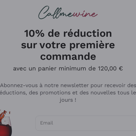
herches
cs
Vins Rouges
Vins Mousseux
10% de réduction
sur votre première
commande
Explorer le catalogue
avec un panier minimum de 120,00 €
Abonnez-vous à notre newsletter pour recevoir de
Producteurs
Les phil
éductions, des promotions et des nouvelles tous l
producti
jours !
Cappellano
Vignerons
Lagavulin
Recoltant
Email
Biondi Santi
Vegan Fri
Consentements optionnels pour recevoir d