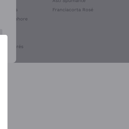
atif
Asti Spumante
ndigènes
Franciacorta Rosé
s en Amphore
iques
ogiques
cs macérés