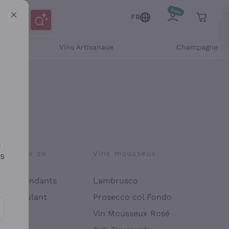
FR
Vins Artisanaux
Champagne
s
osophies de
Vins mousseux
es
on
 Indépendants
Lambrusco
 Manipulant
Prosecco col Fondo
endly
Vin Mousseux Rosé
es communications et des offres personnalisées