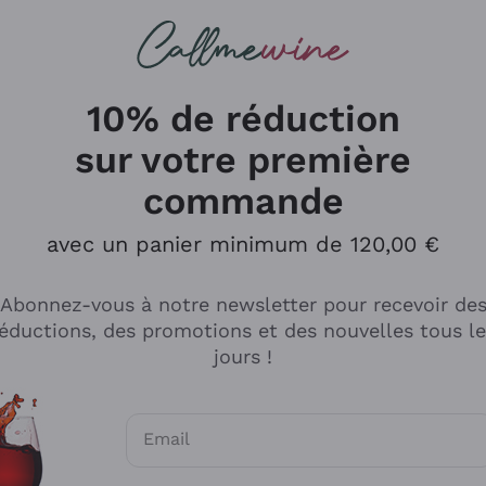
herches
cs
Vins Rouges
Vins Mousseux
10% de réduction
sur votre première
commande
Explorer le catalogue
avec un panier minimum de 120,00 €
Abonnez-vous à notre newsletter pour recevoir de
Producteurs
Les phil
éductions, des promotions et des nouvelles tous l
producti
jours !
Cappellano
Vignerons
Lagavulin
Recoltant
Email
Biondi Santi
Vegan Fri
Consentements optionnels pour recevoir d