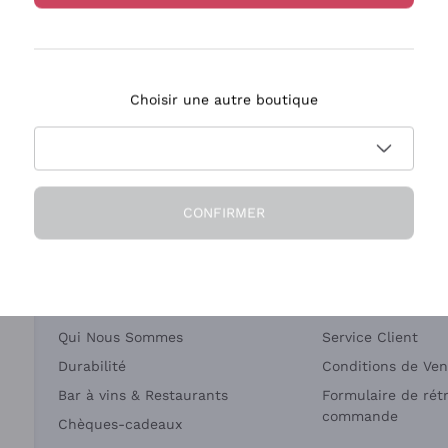
Bastianich
Ca' dei Frati
Choisir une autre boutique
ivraison en 2-4 jours
Paiement
en France
en 3 fois
CONFIRMER
Société
Besoin d'aide?
Qui Nous Sommes
Service Client
Durabilité
Conditions de Ven
Bar à vins & Restaurants
Formulaire de rét
commande
Chèques-cadeaux