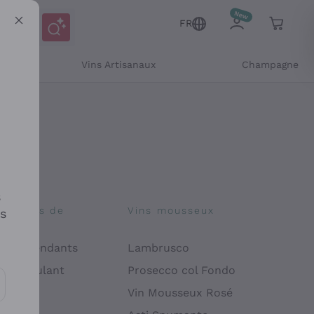
FR
Vins Artisanaux
Champagne
s
osophies de
Vins mousseux
es
on
 Indépendants
Lambrusco
 Manipulant
Prosecco col Fondo
endly
Vin Mousseux Rosé
es communications et des offres personnalisées