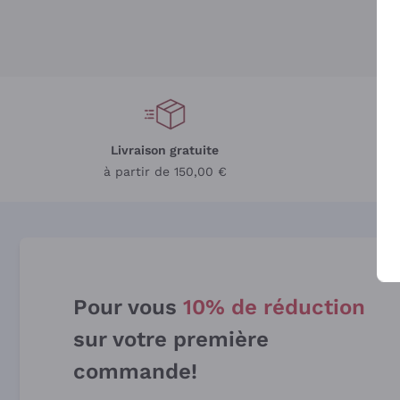
Livraison gratuite
L
à partir de 150,00 €
Pour vous
10% de réduction
sur votre première
commande!