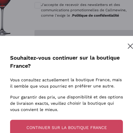
Quintarelli Giuseppe
Style Oxyd
J'accepte de recevoir des newsletters et des
Mascarello Bartolo
Levures i
communications promotionnelles de Callmewine,
comme l'exige le .
Politique de confidentialité
Rinaldi Giuseppe
Vins Fait
Egly Ouriet
Biodynam
Enregistre-moi
Jacquesson
Vins Biol
Agrapart
Vins blan
Souhaitez-vous continuer sur la boutique
Tenuta San Leonardo
 plus d'informations, veuillez lire notre
Politique de confidentialité
France?
Tenuta Masseto
Gosset
Vous consultez actuellement la boutique France, mais
Alessandra Divella
il semble que vous pourriez en préférer une autre.
Sedilesu
Pour garantir des prix, une disponibilité et des options
de livraison exacts, veuillez choisir la boutique qui
Ceretto
vous convient le mieux.
Guado al Tasso - Antinori
Ornellaia
CONTINUER SUR LA BOUTIQUE FRANCE