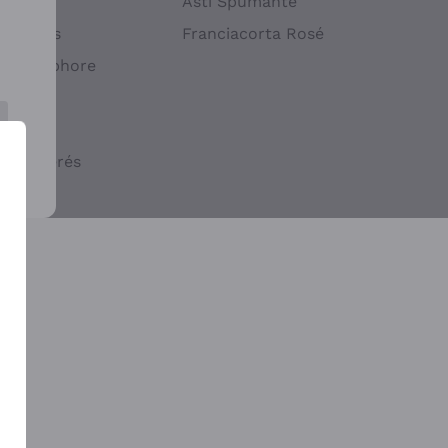
atif
Asti Spumante
ndigènes
Franciacorta Rosé
s en Amphore
iques
ogiques
cs macérés