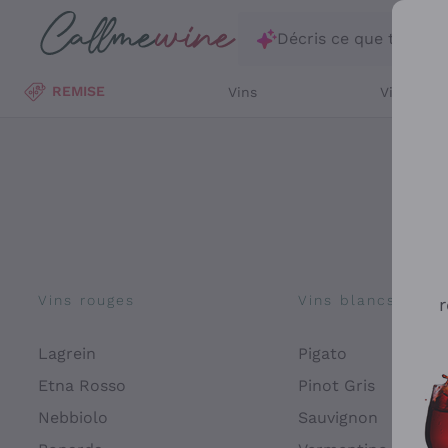
Passer au contenu principal
Décris ce que tu rec
REMISE
Vins
Vins Blan
Vins rouges
Vins blancs
r
Lagrein
Pigato
Etna Rosso
Pinot Gris
Nebbiolo
Sauvignon