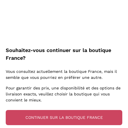
Aglianico
Biondi Santi
J'accepte de recevoir des newsletters et des
Lugana
Recoltant Manipulant
Pinot Noir
communications promotionnelles de
Quintarelli Giuseppe
Lambrusco
Chenin Blanc
Callmewine, comme l'exige le .
Politique de
Vegan Friendly
Lambrusco
Mascarello Bartolo
confidentialité
Prosecco col Fondo
Verdicchio
Style Oxydatif
Primitivo
Rinaldi Giuseppe
Vin Mousseux Rosé
Livraison gratuite
Livraison en 2-4 jours
Vitovska
Levures indigènes
Rosso di Montalcino
à partir de 150,00 €
en France
Egly Ouriet
Asti Spumante
Enregistre-moi
Arneis
Vins Faits en Amphore
Merlot
Jacquesson
Franciacorta Rosé
Souhaitez-vous continuer sur la boutique
Riesling
Biodynamiques
Schioppettino
Agrapart
France?
Pour plus d'informations, veuillez lire notre
Politique de
Catarratto
Vins Biologiques
Nobile di Montepulciano
confidentialité
Tenuta San Leonardo
Paiement
Callmewine est
Sancerre
Vins blancs macérés
Vous consultez actuellement la boutique France, mais il
Tenuta Masseto
en 3 fois
carbon neutral
semble que vous pourriez en préférer une autre.
Falanghina
Gosset
Pour garantir des prix, une disponibilité et des options de
Alessandra Divella
livraison exacts, veuillez choisir la boutique qui vous
convient le mieux.
Sedilesu
Pour vous
10% de réduction
Ceretto
sur votre première commande!
CONTINUER SUR LA BOUTIQUE FRANCE
Guado al Tasso - Antinori