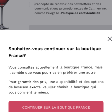
Quintarelli Giuseppe
Style Oxyd
J'accepte de recevoir des newsletters et des
Mascarello Bartolo
Levures i
communications promotionnelles de Callmewine,
comme l'exige le .
Politique de confidentialité
Rinaldi Giuseppe
Vins Fait
Egly Ouriet
Biodynam
Enregistre-moi
Jacquesson
Vins Biol
Agrapart
Vins blan
Souhaitez-vous continuer sur la boutique
Tenuta San Leonardo
 plus d'informations, veuillez lire notre
Politique de confidentialité
France?
Tenuta Masseto
Gosset
Vous consultez actuellement la boutique France, mais
Alessandra Divella
il semble que vous pourriez en préférer une autre.
Sedilesu
Pour garantir des prix, une disponibilité et des options
de livraison exacts, veuillez choisir la boutique qui
Ceretto
vous convient le mieux.
Guado al Tasso - Antinori
Ornellaia
CONTINUER SUR LA BOUTIQUE FRANCE