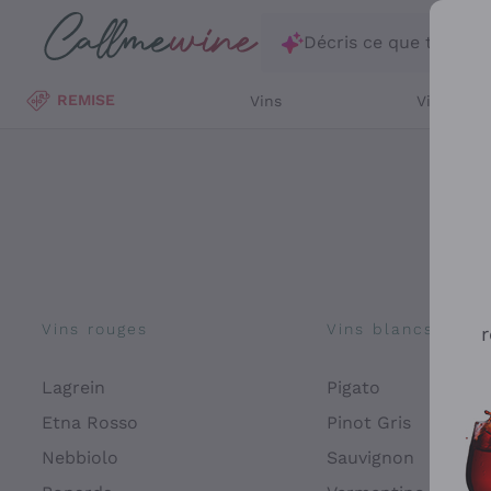
Passer au contenu principal
Décris ce que tu rec
REMISE
Vins
Vins Blan
Vins rouges
Vins blancs
r
Lagrein
Pigato
Etna Rosso
Pinot Gris
Nebbiolo
Sauvignon