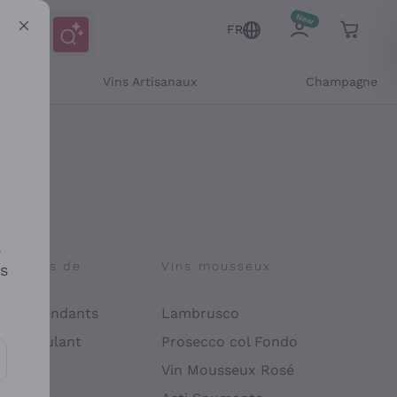
FR
Vins Artisanaux
Champagne
s
osophies de
Vins mousseux
es
on
 Indépendants
Lambrusco
 Manipulant
Prosecco col Fondo
endly
Vin Mousseux Rosé
es communications et des offres personnalisées