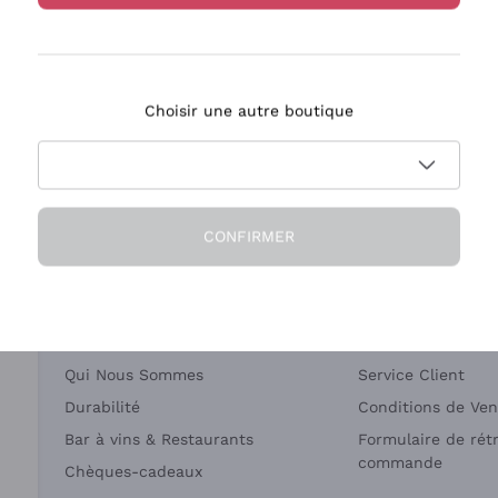
Bastianich
Ca' dei Frati
Choisir une autre boutique
ivraison en 2-4 jours
Paiement
en France
en 3 fois
CONFIRMER
Société
Besoin d'aide?
Qui Nous Sommes
Service Client
Durabilité
Conditions de Ven
Bar à vins & Restaurants
Formulaire de rét
commande
Chèques-cadeaux