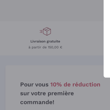
Livraison gratuite
L
à partir de 150,00 €
Pour vous
10% de réduction
sur votre première
commande!