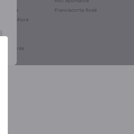
atif
Asti Spumante
ndigènes
Franciacorta Rosé
s en Amphore
iques
ogiques
cs macérés