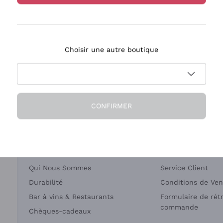
Bastianich
Ca' dei Frati
Choisir une autre boutique
ivraison en 2-4 jours
Paiement
en France
en 3 fois
CONFIRMER
Société
Besoin d'aide?
Qui Nous Sommes
Service Client
Durabilité
Conditions de Ven
Bar à vins & Restaurants
Formulaire de rét
commande
Chèques-cadeaux