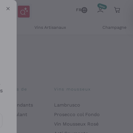
FR
Vins Artisanaux
Champagne
s
osophies de
Vins mousseux
es
on
 Indépendants
Lambrusco
 Manipulant
Prosecco col Fondo
endly
Vin Mousseux Rosé
es communications et des offres personnalisées