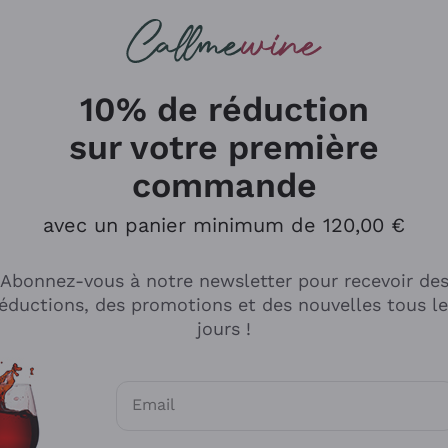
herches
cs
Vins Rouges
Vins Mousseux
10% de réduction
sur votre première
commande
Explorer le catalogue
avec un panier minimum de 120,00 €
Abonnez-vous à notre newsletter pour recevoir de
Producteurs
Les phil
éductions, des promotions et des nouvelles tous l
producti
jours !
Cappellano
Vignerons
Lagavulin
Recoltant
Email
Biondi Santi
Vegan Fri
Consentements optionnels pour recevoir d