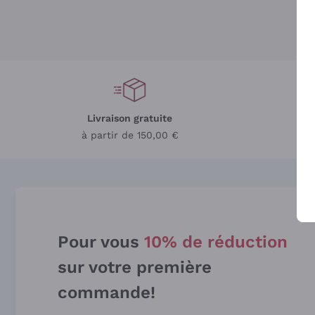
Livraison gratuite
L
à partir de 150,00 €
Pour vous
10% de réduction
sur votre première
commande!