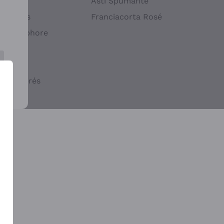
atif
Asti Spumante
ndigènes
Franciacorta Rosé
s en Amphore
iques
ogiques
cs macérés