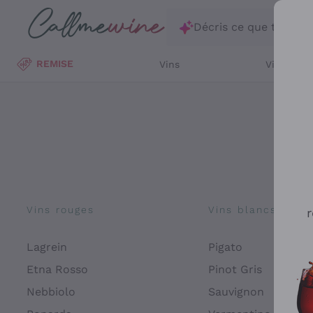
Passer au contenu principal
Décris ce que tu rec
REMISE
Vins
Vins Blan
Vins rouges
Vins blancs
r
Lagrein
Pigato
Etna Rosso
Pinot Gris
Nebbiolo
Sauvignon