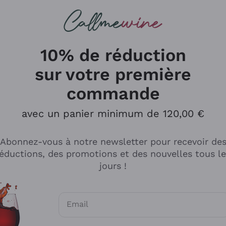
herches
cs
Vins Rouges
Vins Mousseux
10% de réduction
sur votre première
commande
Explorer le catalogue
avec un panier minimum de 120,00 €
Abonnez-vous à notre newsletter pour recevoir de
Producteurs
Les phil
éductions, des promotions et des nouvelles tous l
producti
jours !
Cappellano
Vignerons
Lagavulin
Recoltant
Email
Biondi Santi
Vegan Fri
Consentements optionnels pour recevoir d