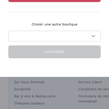
Bastianich
Ca' dei Frati
Choisir une autre boutique
ivraison en 2-4 jours
Paiement
en France
en 3 fois
CONFIRMER
Société
Besoin d'aide?
Qui Nous Sommes
Service Client
Durabilité
Conditions de Ven
Bar à vins & Restaurants
Formulaire de rét
commande
Chèques-cadeaux