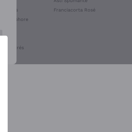
atif
Asti Spumante
ndigènes
Franciacorta Rosé
s en Amphore
iques
ogiques
cs macérés