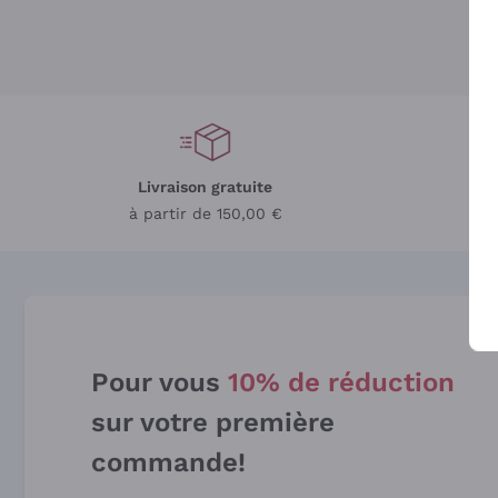
Livraison gratuite
L
à partir de 150,00 €
Pour vous
10% de réduction
sur votre première
commande!