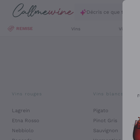
Passer au contenu principal
Décris ce que tu rec
REMISE
Vins
Vins Blan
Vins rouges
Vins blancs
r
Lagrein
Pigato
Etna Rosso
Pinot Gris
Nebbiolo
Sauvignon