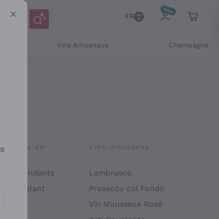
FR
Vins Artisanaux
Champagne
s
osophies de
Vins mousseux
es
on
 Indépendants
Lambrusco
 Manipulant
Prosecco col Fondo
endly
Vin Mousseux Rosé
es communications et des offres personnalisées