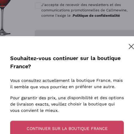
Quintarelli Giuseppe
Style Oxyd
J'accepte de recevoir des newsletters et des
Mascarello Bartolo
Levures i
communications promotionnelles de Callmewine,
comme l'exige le .
Politique de confidentialité
Rinaldi Giuseppe
Vins Fait
Egly Ouriet
Biodynam
Enregistre-moi
Jacquesson
Vins Biol
Agrapart
Vins blan
Souhaitez-vous continuer sur la boutique
Tenuta San Leonardo
 plus d'informations, veuillez lire notre
Politique de confidentialité
France?
Tenuta Masseto
Gosset
Vous consultez actuellement la boutique France, mais
Alessandra Divella
il semble que vous pourriez en préférer une autre.
Sedilesu
Pour garantir des prix, une disponibilité et des options
de livraison exacts, veuillez choisir la boutique qui
Ceretto
vous convient le mieux.
Guado al Tasso - Antinori
Ornellaia
CONTINUER SUR LA BOUTIQUE FRANCE