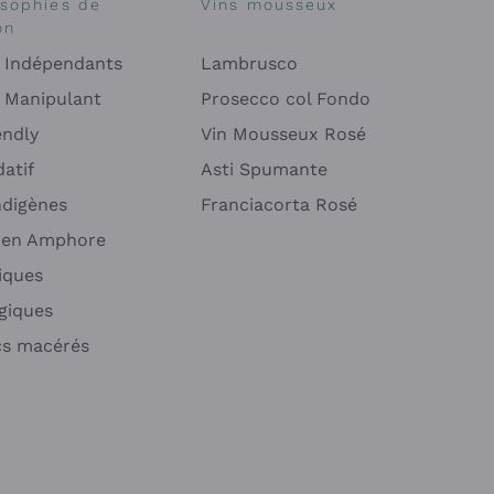
osophies de
Vins mousseux
on
 Indépendants
Lambrusco
 Manipulant
Prosecco col Fondo
endly
Vin Mousseux Rosé
atif
Asti Spumante
ndigènes
Franciacorta Rosé
s en Amphore
iques
ogiques
cs macérés