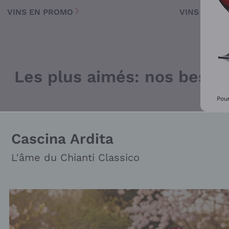
VINS EN PROMO
VINS BLAN
Les plus aimés: nos bests
Pour
Cascina Ardita
L'âme du Chianti Classico