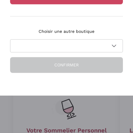
No-Low Alcohol
Rafraîchissant, de haute qualité, sans
compromis
Choisir une autre boutique
CONFIRMER
Depuis 15 ans à vos côtés
Votre Sommelier Personnel
L