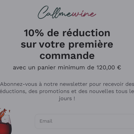
herches
cs
Vins Rouges
Vins Mousseux
10% de réduction
ns En Ligne - Callmewi
sur votre première
commande
avec un panier minimum de 120,00 €
Abonnez-vous à notre newsletter pour recevoir de
éductions, des promotions et des nouvelles tous l
jours !
Email
Consentements optionnels pour recevoir d