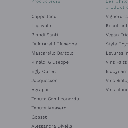
Producteurs
Les phil
producti
Cappellano
Vignerons
Lagavulin
Recoltant
Biondi Santi
Vegan Fri
Quintarelli Giuseppe
Style Oxyd
Mascarello Bartolo
Levures i
Rinaldi Giuseppe
Vins Fait
Egly Ouriet
Biodynam
Jacquesson
Vins Biol
Agrapart
Vins blan
Tenuta San Leonardo
Tenuta Masseto
Gosset
Alessandra Divella