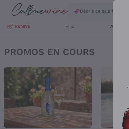
Passer au contenu principal
Décris ce que tu rec
REMISE
Vins
Vins Blan
Achat Vin, Vente de Vi
PROMOS EN COURS
r