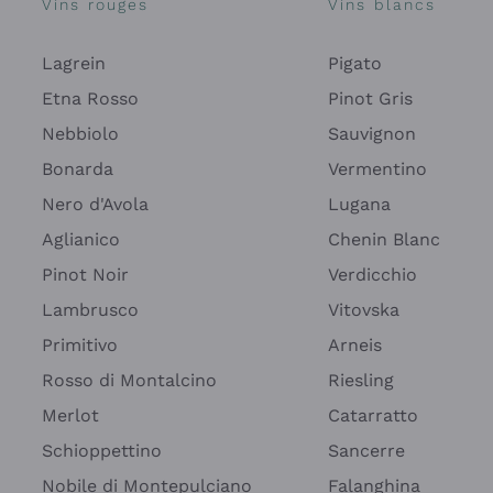
Vins rouges
Vins blancs
Lagrein
Pigato
Etna Rosso
Pinot Gris
Nebbiolo
Sauvignon
Bonarda
Vermentino
Nero d'Avola
Lugana
Aglianico
Chenin Blanc
Pinot Noir
Verdicchio
Lambrusco
Vitovska
Primitivo
Arneis
Rosso di Montalcino
Riesling
Merlot
Catarratto
Schioppettino
Sancerre
Nobile di Montepulciano
Falanghina