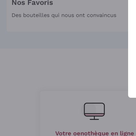
Nos Favoris
Des bouteilles qui nous ont convaincus
Votre oenothèque en ligne