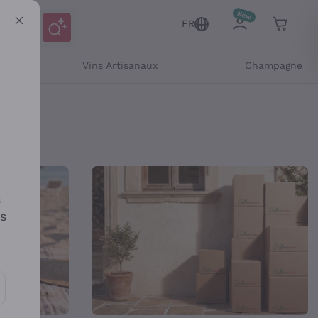
FR
Vins Artisanaux
Champagne
ne
s
es
es communications et des offres personnalisées