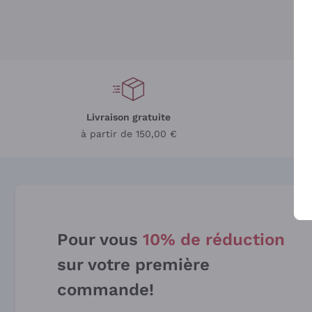
Livraison gratuite
L
à partir de 150,00 €
Pour vous
10% de réduction
sur votre première
commande!