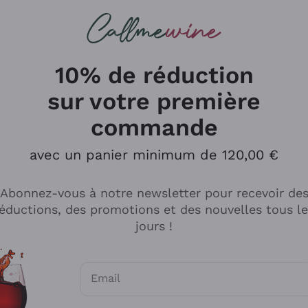
herches
cs
Vins Rouges
Vins Mousseux
10% de réduction
sur votre première
commande
Explorer le catalogue
avec un panier minimum de 120,00 €
Abonnez-vous à notre newsletter pour recevoir de
Producteurs
Les phil
éductions, des promotions et des nouvelles tous l
producti
jours !
Cappellano
Vignerons
Lagavulin
Recoltant
Email
Biondi Santi
Vegan Fri
Consentements optionnels pour recevoir d