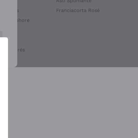
atif
Asti Spumante
ndigènes
Franciacorta Rosé
s en Amphore
iques
ogiques
cs macérés