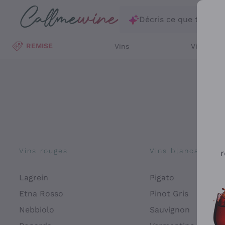
Passer au contenu principal
Décris ce que tu rec
REMISE
Vins
Vins Blan
Vins rouges
Vins blancs
r
Lagrein
Pigato
Etna Rosso
Pinot Gris
Nebbiolo
Sauvignon