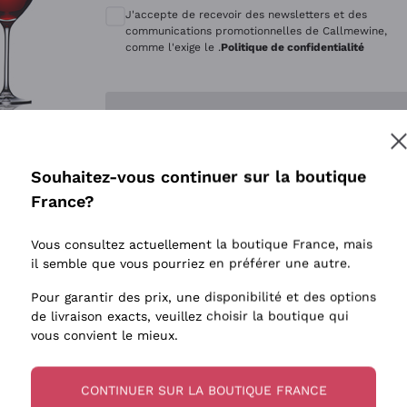
Quintarelli Giuseppe
Style Oxyd
J'accepte de recevoir des newsletters et des
Mascarello Bartolo
Levures i
communications promotionnelles de Callmewine,
comme l'exige le .
Politique de confidentialité
Rinaldi Giuseppe
Vins Fait
Egly Ouriet
Biodynam
Enregistre-moi
Jacquesson
Vins Biol
Agrapart
Vins blan
Souhaitez-vous continuer sur la boutique
Tenuta San Leonardo
 plus d'informations, veuillez lire notre
Politique de confidentialité
France?
Tenuta Masseto
Gosset
Vous consultez actuellement la boutique France, mais
Alessandra Divella
il semble que vous pourriez en préférer une autre.
Sedilesu
Pour garantir des prix, une disponibilité et des options
de livraison exacts, veuillez choisir la boutique qui
Ceretto
vous convient le mieux.
Guado al Tasso - Antinori
Ornellaia
CONTINUER SUR LA BOUTIQUE FRANCE