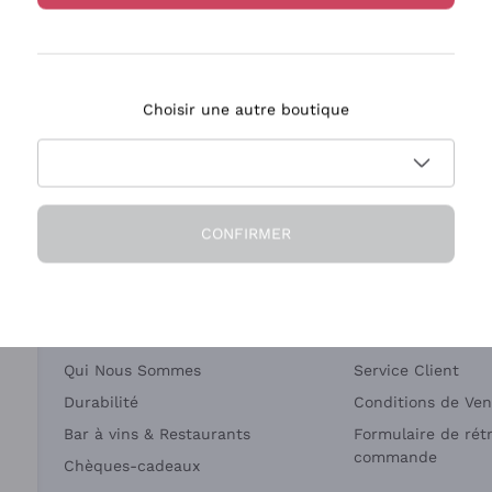
Bastianich
Ca' dei Frati
Choisir une autre boutique
ivraison en 2-4 jours
Paiement
en France
en 3 fois
CONFIRMER
Société
Besoin d'aide?
Qui Nous Sommes
Service Client
Durabilité
Conditions de Ven
Bar à vins & Restaurants
Formulaire de rét
commande
Chèques-cadeaux