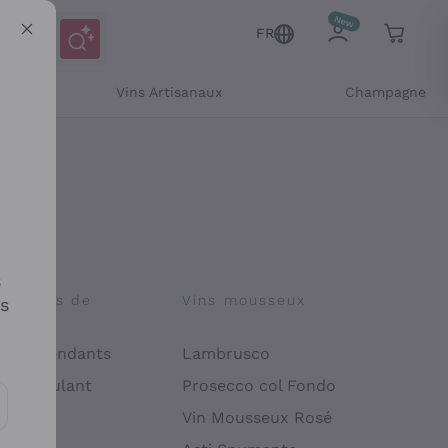
FR
Vins Artisanaux
Champagne
s
osophies de
Vins mousseux
es
on
 Indépendants
Lambrusco
 Manipulant
Prosecco col Fondo
endly
Vin Mousseux Rosé
es communications et des offres personnalisées