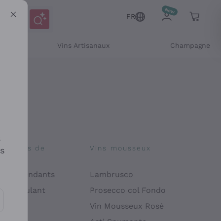
FR
Vins Artisanaux
Champagne
s
osophies de
Vins mousseux
es
on
 Indépendants
Lambrusco
 Manipulant
Prosecco col Fondo
endly
Vin Mousseux Rosé
es communications et des offres personnalisées