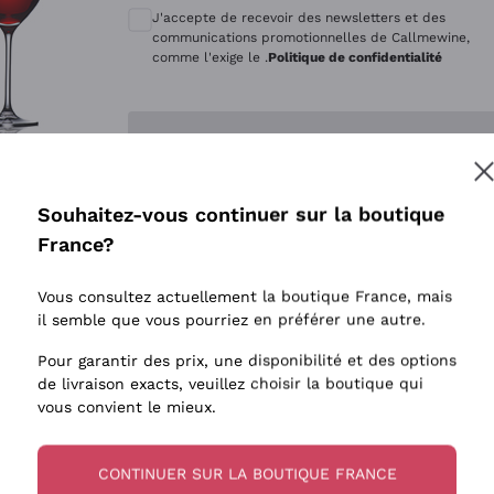
Quintarelli Giuseppe
Style Oxyd
J'accepte de recevoir des newsletters et des
Mascarello Bartolo
Levures i
communications promotionnelles de Callmewine,
comme l'exige le .
Politique de confidentialité
Rinaldi Giuseppe
Vins Fait
Egly Ouriet
Biodynam
Enregistre-moi
Jacquesson
Vins Biol
Agrapart
Vins blan
Souhaitez-vous continuer sur la boutique
Tenuta San Leonardo
 plus d'informations, veuillez lire notre
Politique de confidentialité
France?
Tenuta Masseto
Gosset
Vous consultez actuellement la boutique France, mais
Alessandra Divella
il semble que vous pourriez en préférer une autre.
Sedilesu
Pour garantir des prix, une disponibilité et des options
de livraison exacts, veuillez choisir la boutique qui
Ceretto
vous convient le mieux.
Guado al Tasso - Antinori
Ornellaia
CONTINUER SUR LA BOUTIQUE FRANCE