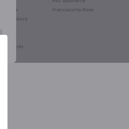
atif
Asti Spumante
ndigènes
Franciacorta Rosé
s en Amphore
iques
ogiques
cs macérés