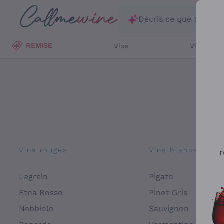
Passer au contenu principal
Décris ce que tu rec
REMISE
Vins
Vins Blan
Vins rouges
Vins blancs
r
Lagrein
Pigato
Etna Rosso
Pinot Gris
Nebbiolo
Sauvignon