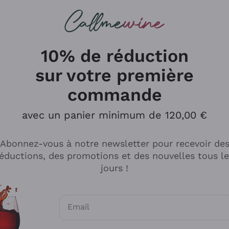
herches
cs
Vins Rouges
Vins Mousseux
10% de réduction
sur votre première
commande
Explorer le catalogue
avec un panier minimum de 120,00 €
Abonnez-vous à notre newsletter pour recevoir de
Producteurs
Les phil
éductions, des promotions et des nouvelles tous l
producti
jours !
Cappellano
Vignerons
Lagavulin
Recoltant
Email
Biondi Santi
Vegan Fri
Consentements optionnels pour recevoir d