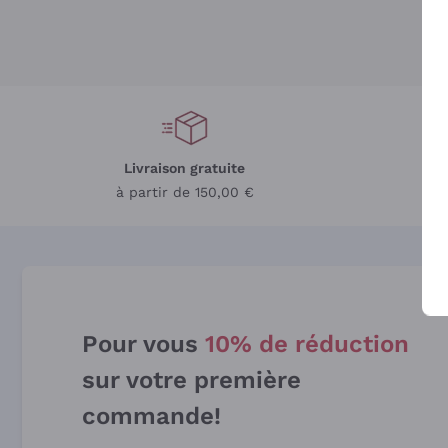
Livraison gratuite
L
à partir de 150,00 €
Pour vous
10% de réduction
sur votre première
commande!