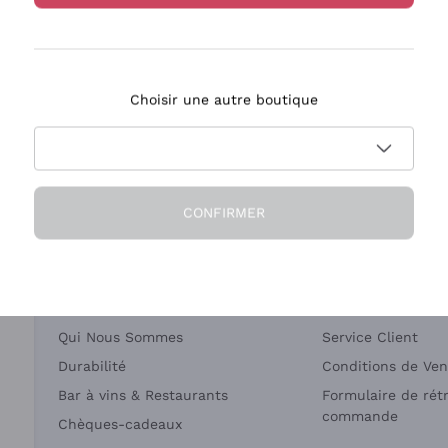
Bastianich
Ca' dei Frati
Choisir une autre boutique
ivraison en 2-4 jours
Paiement
en France
en 3 fois
CONFIRMER
Société
Besoin d'aide?
Qui Nous Sommes
Service Client
Durabilité
Conditions de Ven
Bar à vins & Restaurants
Formulaire de rét
commande
Chèques-cadeaux