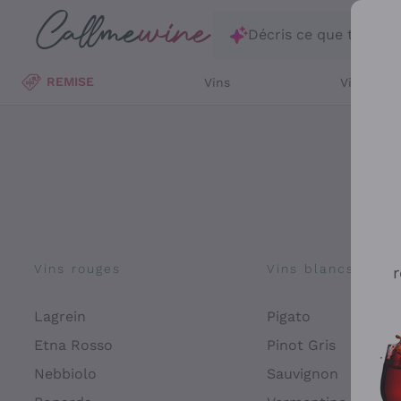
Passer au contenu principal
Décris ce que tu rec
REMISE
Vins
Vins Blan
Vins rouges
Vins blancs
r
Lagrein
Pigato
Etna Rosso
Pinot Gris
Nebbiolo
Sauvignon