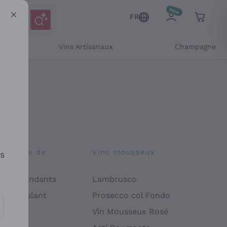
FR
Vins Artisanaux
Champagne
s
osophies de
Vins mousseux
es
on
 Indépendants
Lambrusco
 Manipulant
Prosecco col Fondo
endly
Vin Mousseux Rosé
es communications et des offres personnalisées