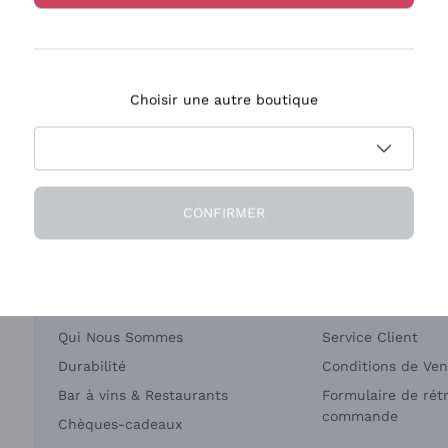
Bastianich
Ca' dei Frati
Choisir une autre boutique
ivraison en 2-4 jours
Paiement
en France
en 3 fois
CONFIRMER
Société
Besoin d'aide?
Qui Nous Sommes
Service Client
Durabilité
Conditions de Ven
Bar à vins & Restaurants
Formulaire de rét
commande
Chèques-cadeaux