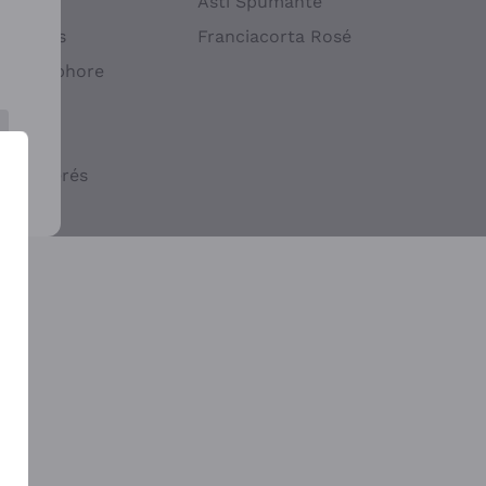
atif
Asti Spumante
ndigènes
Franciacorta Rosé
s en Amphore
iques
ogiques
cs macérés