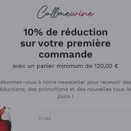
herches
cs
Vins Rouges
Vins Mousseux
10% de réduction
sur votre première
commande
Explorer le catalogue
avec un panier minimum de 120,00 €
Abonnez-vous à notre newsletter pour recevoir de
Producteurs
Les phil
éductions, des promotions et des nouvelles tous l
producti
jours !
Cappellano
Vignerons
Lagavulin
Recoltant
Email
Biondi Santi
Vegan Fri
Consentements optionnels pour recevoir d