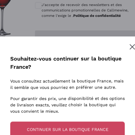
Quintarelli Giuseppe
Style Oxyd
J'accepte de recevoir des newsletters et des
Mascarello Bartolo
Levures i
communications promotionnelles de Callmewine,
comme l'exige le .
Politique de confidentialité
Rinaldi Giuseppe
Vins Fait
Egly Ouriet
Biodynam
Enregistre-moi
Jacquesson
Vins Biol
Agrapart
Vins blan
Souhaitez-vous continuer sur la boutique
Tenuta San Leonardo
 plus d'informations, veuillez lire notre
Politique de confidentialité
France?
Tenuta Masseto
Gosset
Vous consultez actuellement la boutique France, mais
Alessandra Divella
il semble que vous pourriez en préférer une autre.
Sedilesu
Pour garantir des prix, une disponibilité et des options
de livraison exacts, veuillez choisir la boutique qui
Ceretto
vous convient le mieux.
Guado al Tasso - Antinori
Ornellaia
CONTINUER SUR LA BOUTIQUE FRANCE