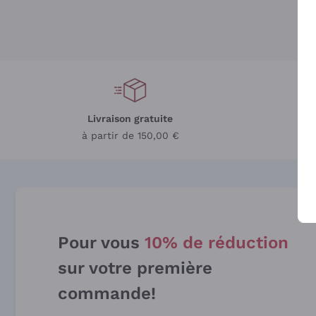
Livraison gratuite
L
à partir de 150,00 €
Pour vous
10% de réduction
sur votre première
commande!