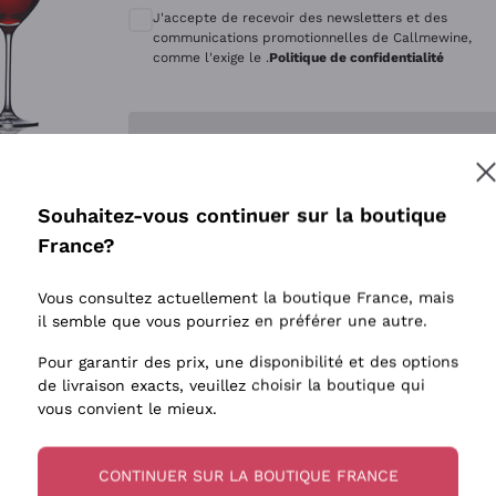
Quintarelli Giuseppe
Style Oxyd
J'accepte de recevoir des newsletters et des
Mascarello Bartolo
Levures i
communications promotionnelles de Callmewine,
comme l'exige le .
Politique de confidentialité
Rinaldi Giuseppe
Vins Fait
Egly Ouriet
Biodynam
Enregistre-moi
Jacquesson
Vins Biol
Agrapart
Vins blan
Souhaitez-vous continuer sur la boutique
Tenuta San Leonardo
 plus d'informations, veuillez lire notre
Politique de confidentialité
France?
Tenuta Masseto
Gosset
Vous consultez actuellement la boutique France, mais
Alessandra Divella
il semble que vous pourriez en préférer une autre.
Sedilesu
Pour garantir des prix, une disponibilité et des options
de livraison exacts, veuillez choisir la boutique qui
Ceretto
vous convient le mieux.
Guado al Tasso - Antinori
Ornellaia
CONTINUER SUR LA BOUTIQUE FRANCE