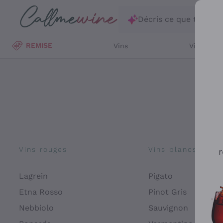
Passer au contenu principal
Décris ce que tu rec
REMISE
Vins
Vins Blan
Vins rouges
Vins blancs
r
Lagrein
Pigato
Etna Rosso
Pinot Gris
Nebbiolo
Sauvignon