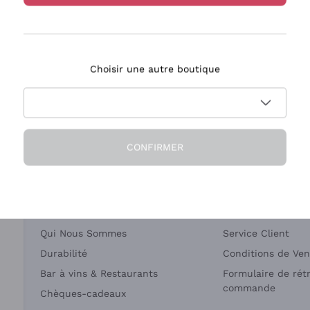
Bastianich
Ca' dei Frati
Choisir une autre boutique
ivraison en 2-4 jours
Paiement
en France
en 3 fois
CONFIRMER
Société
Besoin d'aide?
Qui Nous Sommes
Service Client
Durabilité
Conditions de Ven
Bar à vins & Restaurants
Formulaire de rét
commande
Chèques-cadeaux