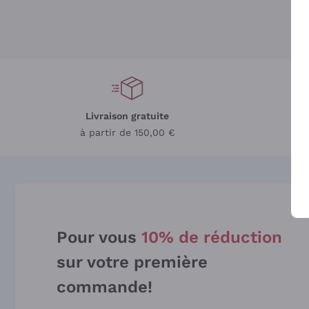
Livraison gratuite
L
à partir de 150,00 €
Pour vous
10% de réduction
sur votre première
commande!