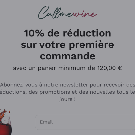
herches
cs
Vins Rouges
Vins Mousseux
10% de réduction
sur votre première
commande
Explorer le catalogue
avec un panier minimum de 120,00 €
Abonnez-vous à notre newsletter pour recevoir de
Producteurs
Les phil
éductions, des promotions et des nouvelles tous l
producti
jours !
Cappellano
Vignerons
Lagavulin
Recoltant
Email
Biondi Santi
Vegan Fri
Consentements optionnels pour recevoir d