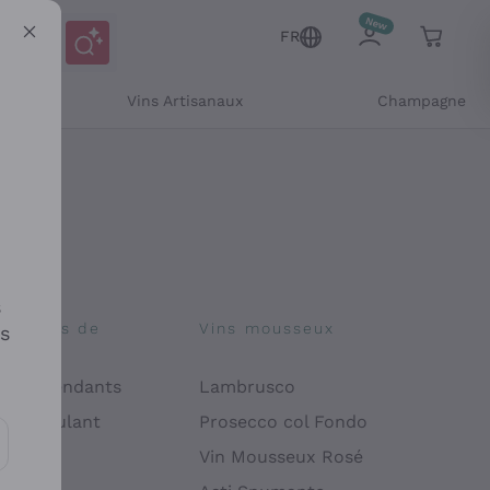
FR
Vins Artisanaux
Champagne
s
osophies de
Vins mousseux
es
on
 Indépendants
Lambrusco
 Manipulant
Prosecco col Fondo
endly
Vin Mousseux Rosé
es communications et des offres personnalisées