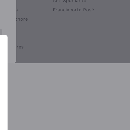
atif
Asti Spumante
ndigènes
Franciacorta Rosé
s en Amphore
iques
ogiques
cs macérés