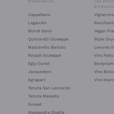
Producteurs
Les phil
producti
Cappellano
Vignerons
Lagavulin
Recoltant
Biondi Santi
Vegan Fri
Quintarelli Giuseppe
Style Oxyd
Mascarello Bartolo
Levures i
Rinaldi Giuseppe
Vins Fait
Egly Ouriet
Biodynam
Jacquesson
Vins Biol
Agrapart
Vins blan
Tenuta San Leonardo
Tenuta Masseto
Gosset
Alessandra Divella