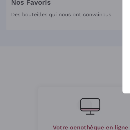
Nos Favoris
Des bouteilles qui nous ont convaincus
Votre oenothèque en ligne