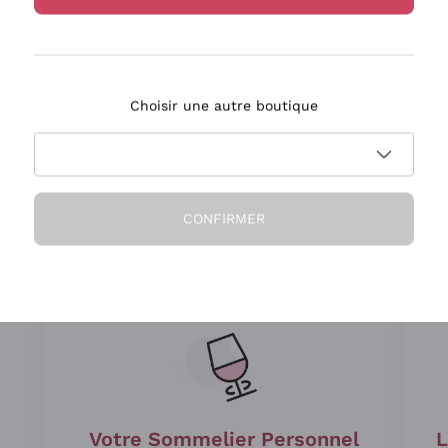
No-Low Alcohol
Rafraîchissant, de haute qualité, sans
compromis
Choisir une autre boutique
CONFIRMER
Depuis 15 ans à vos côtés
Votre Sommelier Personnel
L