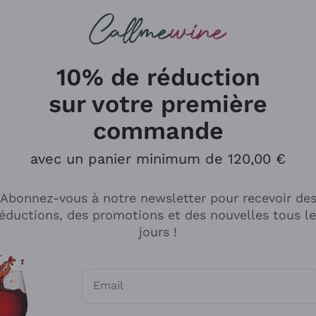
herches
cs
Vins Rouges
Vins Mousseux
10% de réduction
ns En Ligne - Callmewi
sur votre première
commande
avec un panier minimum de 120,00 €
Abonnez-vous à notre newsletter pour recevoir de
éductions, des promotions et des nouvelles tous l
jours !
Email
Consentements optionnels pour recevoir d