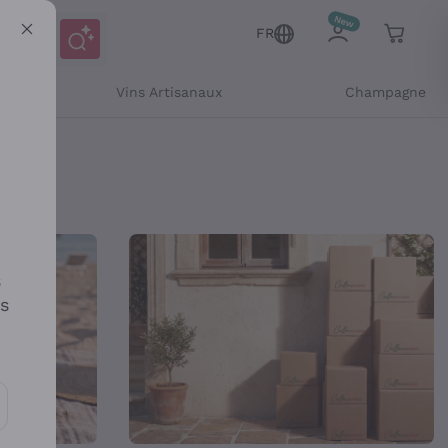
FR
Vins Artisanaux
Champagne
ne
s
es
es communications et des offres personnalisées