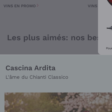
VINS EN PROMO
VINS BLAN
Les plus aimés: nos bests
Pour
Cascina Ardita
L'âme du Chianti Classico