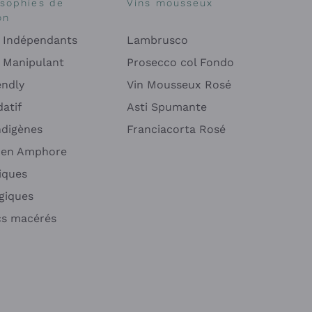
osophies de
Vins mousseux
on
 Indépendants
Lambrusco
 Manipulant
Prosecco col Fondo
endly
Vin Mousseux Rosé
atif
Asti Spumante
ndigènes
Franciacorta Rosé
s en Amphore
iques
ogiques
cs macérés