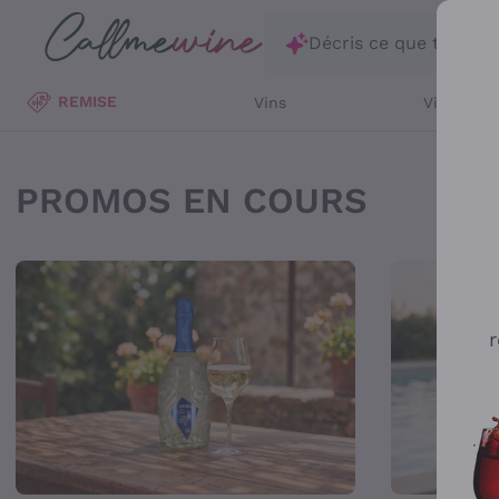
Passer au contenu principal
Décris ce que tu rec
REMISE
Vins
Vins Blan
Achat Vin, Vente de Vi
PROMOS EN COURS
r