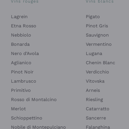
Vins rouges
Vins blancs
Lagrein
Pigato
Etna Rosso
Pinot Gris
Nebbiolo
Sauvignon
Bonarda
Vermentino
Nero d'Avola
Lugana
Aglianico
Chenin Blanc
Pinot Noir
Verdicchio
Lambrusco
Vitovska
Primitivo
Arneis
Rosso di Montalcino
Riesling
Merlot
Catarratto
Schioppettino
Sancerre
Nobile di Montepulciano
Falanghina