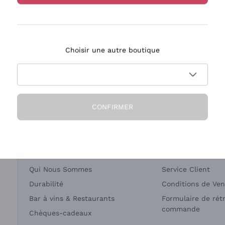
Bastianich
Ca' dei Frati
Choisir une autre boutique
ivraison en 2-4 jours
Paiement
en France
en 3 fois
CONFIRMER
Société
Besoin d'aide?
Qui Nous Sommes
Service Client
Durabilité
Conditions de Ven
Bar à vins & Restaurants
Formulaire de rét
commande
Chèques-cadeaux