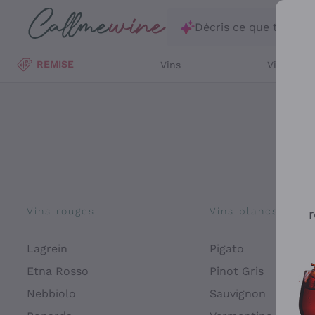
Passer au contenu principal
Décris ce que tu rec
REMISE
Vins
Vins Blan
Vins rouges
Vins blancs
r
Lagrein
Pigato
Etna Rosso
Pinot Gris
Nebbiolo
Sauvignon