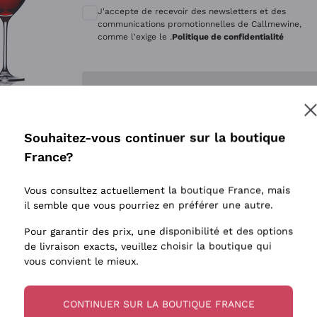
Quintarelli Giuseppe
Style Oxyd
J'accepte de recevoir des newsletters et des
Mascarello Bartolo
Levures i
communications promotionnelles de Callmewine,
comme l'exige le .
Politique de confidentialité
Rinaldi Giuseppe
Vins Fait
Egly Ouriet
Biodynam
Enregistre-moi
Jacquesson
Vins Biol
Agrapart
Vins blan
Souhaitez-vous continuer sur la boutique
Tenuta San Leonardo
 plus d'informations, veuillez lire notre
Politique de confidentialité
France?
Tenuta Masseto
Gosset
Vous consultez actuellement la boutique France, mais
Alessandra Divella
il semble que vous pourriez en préférer une autre.
Sedilesu
Pour garantir des prix, une disponibilité et des options
de livraison exacts, veuillez choisir la boutique qui
Ceretto
vous convient le mieux.
Guado al Tasso - Antinori
Ornellaia
CONTINUER SUR LA BOUTIQUE FRANCE