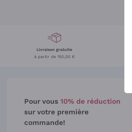
Livraison gratuite
L
à partir de 150,00 €
Pour vous
10% de réduction
sur votre première
commande!