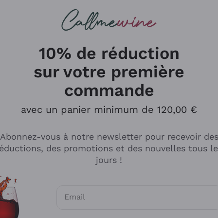
herches
cs
Vins Rouges
Vins Mousseux
10% de réduction
sur votre première
commande
Explorer le catalogue
avec un panier minimum de 120,00 €
Abonnez-vous à notre newsletter pour recevoir de
Producteurs
Les phil
éductions, des promotions et des nouvelles tous l
producti
jours !
Cappellano
Vignerons
Lagavulin
Recoltant
Email
Biondi Santi
Vegan Fri
Consentements optionnels pour recevoir d