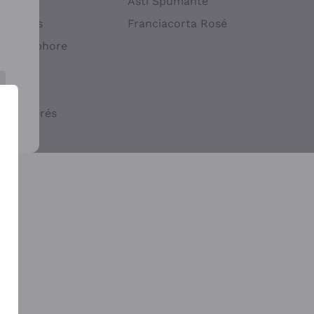
atif
Asti Spumante
ndigènes
Franciacorta Rosé
s en Amphore
iques
ogiques
cs macérés