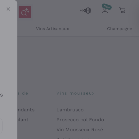
FR
Vins Artisanaux
Champagne
s
osophies de
Vins mousseux
es
on
 Indépendants
Lambrusco
 Manipulant
Prosecco col Fondo
endly
Vin Mousseux Rosé
es communications et des offres personnalisées