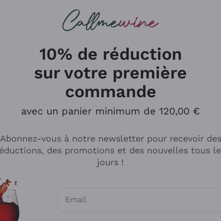
herches
cs
Vins Rouges
Vins Mousseux
10% de réduction
sur votre première
commande
Explorer le catalogue
avec un panier minimum de 120,00 €
Abonnez-vous à notre newsletter pour recevoir de
Producteurs
Les phil
éductions, des promotions et des nouvelles tous l
producti
jours !
Cappellano
Vignerons
Lagavulin
Recoltant
Email
Biondi Santi
Vegan Fri
Consentements optionnels pour recevoir d