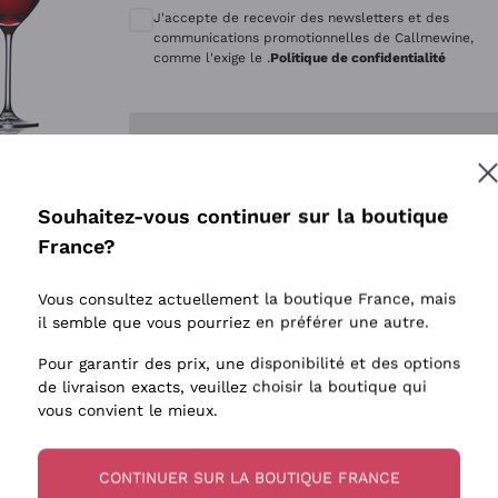
Quintarelli Giuseppe
Style Oxyd
J'accepte de recevoir des newsletters et des
Mascarello Bartolo
Levures i
communications promotionnelles de Callmewine,
comme l'exige le .
Politique de confidentialité
Rinaldi Giuseppe
Vins Fait
Egly Ouriet
Biodynam
Enregistre-moi
Jacquesson
Vins Biol
Agrapart
Vins blan
Souhaitez-vous continuer sur la boutique
Tenuta San Leonardo
 plus d'informations, veuillez lire notre
Politique de confidentialité
France?
Tenuta Masseto
Gosset
Vous consultez actuellement la boutique France, mais
Alessandra Divella
il semble que vous pourriez en préférer une autre.
Sedilesu
Pour garantir des prix, une disponibilité et des options
de livraison exacts, veuillez choisir la boutique qui
Ceretto
vous convient le mieux.
Guado al Tasso - Antinori
Ornellaia
CONTINUER SUR LA BOUTIQUE FRANCE