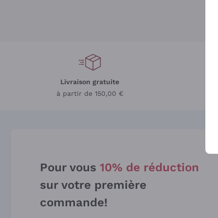
Livraison gratuite
L
à partir de 150,00 €
Pour vous
10% de réduction
sur votre première
commande!