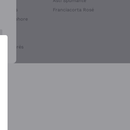
atif
Asti Spumante
ndigènes
Franciacorta Rosé
s en Amphore
iques
ogiques
cs macérés