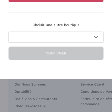
Bastianich
Ca' dei Frati
Choisir une autre boutique
ivraison en 2-4 jours
Paiement
en France
en 3 fois
CONFIRMER
Société
Besoin d'aide?
Qui Nous Sommes
Service Client
Durabilité
Conditions de Ven
Bar à vins & Restaurants
Formulaire de rét
commande
Chèques-cadeaux