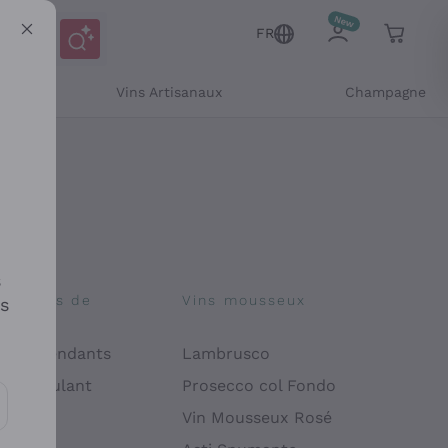
FR
Vins Artisanaux
Champagne
s
osophies de
Vins mousseux
es
on
 Indépendants
Lambrusco
 Manipulant
Prosecco col Fondo
endly
Vin Mousseux Rosé
es communications et des offres personnalisées