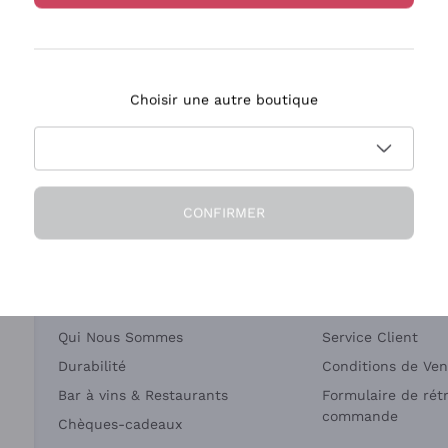
Bastianich
Ca' dei Frati
Choisir une autre boutique
ivraison en 2-4 jours
Paiement
en France
en 3 fois
CONFIRMER
Société
Besoin d'aide?
Qui Nous Sommes
Service Client
Durabilité
Conditions de Ven
Bar à vins & Restaurants
Formulaire de rét
commande
Chèques-cadeaux