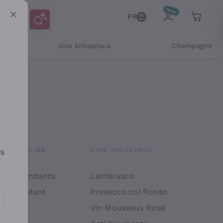
FR
Vins Artisanaux
Champagne
s
osophies de
Vins mousseux
es
on
 Indépendants
Lambrusco
 Manipulant
Prosecco col Fondo
endly
Vin Mousseux Rosé
es communications et des offres personnalisées