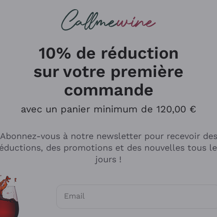
herches
cs
Vins Rouges
Vins Mousseux
10% de réduction
sur votre première
commande
Explorer le catalogue
avec un panier minimum de 120,00 €
Abonnez-vous à notre newsletter pour recevoir de
Producteurs
Les phil
éductions, des promotions et des nouvelles tous l
producti
jours !
Cappellano
Vignerons
Lagavulin
Recoltant
Email
Biondi Santi
Vegan Fri
Consentements optionnels pour recevoir d