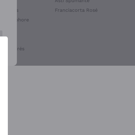
atif
Asti Spumante
ndigènes
Franciacorta Rosé
s en Amphore
iques
ogiques
cs macérés