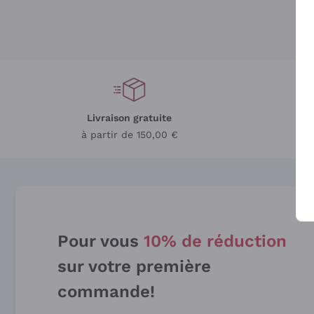
Livraison gratuite
L
à partir de 150,00 €
Pour vous
10% de réduction
sur votre première
commande!