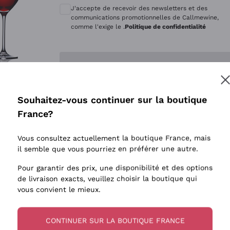
Quintarelli Giuseppe
Style Oxyd
J'accepte de recevoir des newsletters et des
Mascarello Bartolo
Levures i
communications promotionnelles de Callmewine,
comme l'exige le .
Politique de confidentialité
Rinaldi Giuseppe
Vins Fait
Egly Ouriet
Biodynam
Enregistre-moi
Jacquesson
Vins Biol
Agrapart
Vins blan
Souhaitez-vous continuer sur la boutique
Tenuta San Leonardo
 plus d'informations, veuillez lire notre
Politique de confidentialité
France?
Tenuta Masseto
Gosset
Vous consultez actuellement la boutique France, mais
Alessandra Divella
il semble que vous pourriez en préférer une autre.
Sedilesu
Pour garantir des prix, une disponibilité et des options
de livraison exacts, veuillez choisir la boutique qui
Ceretto
vous convient le mieux.
Guado al Tasso - Antinori
Ornellaia
CONTINUER SUR LA BOUTIQUE FRANCE