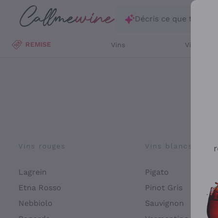
Passer au contenu principal
Décris ce que tu rec
REMISE
Vins
Vins Blan
Vins rouges
Vins blancs
r
Lagrein
Pigato
Etna Rosso
Pinot Gris
Nebbiolo
Sauvignon