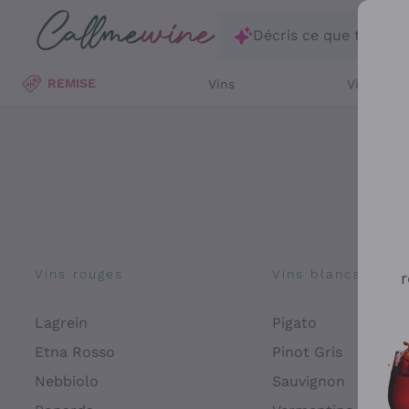
Passer au contenu principal
Décris ce que tu rec
REMISE
Vins
Vins Blan
Vins rouges
Vins blancs
r
Lagrein
Pigato
Etna Rosso
Pinot Gris
Nebbiolo
Sauvignon