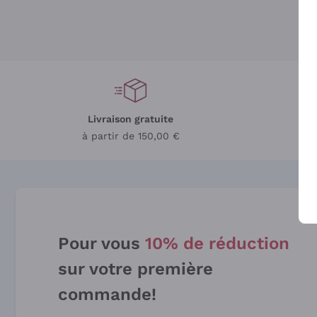
Livraison gratuite
L
à partir de 150,00 €
Pour vous
10% de réduction
sur votre première
commande!