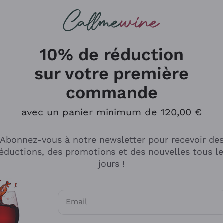
herches
cs
Vins Rouges
Vins Mousseux
10% de réduction
sur votre première
commande
Explorer le catalogue
avec un panier minimum de 120,00 €
Abonnez-vous à notre newsletter pour recevoir de
Producteurs
Les phil
éductions, des promotions et des nouvelles tous l
producti
jours !
Cappellano
Vignerons
Lagavulin
Recoltant
Email
Biondi Santi
Vegan Fri
Consentements optionnels pour recevoir d