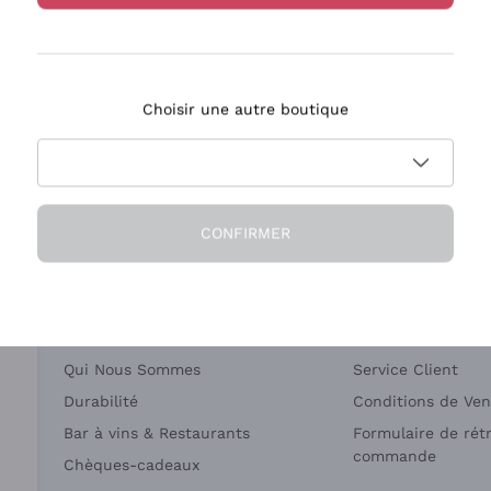
Bastianich
Ca' dei Frati
Choisir une autre boutique
ivraison en 2-4 jours
Paiement
en France
en 3 fois
CONFIRMER
Société
Besoin d'aide?
Qui Nous Sommes
Service Client
Durabilité
Conditions de Ven
Bar à vins & Restaurants
Formulaire de rét
commande
Chèques-cadeaux