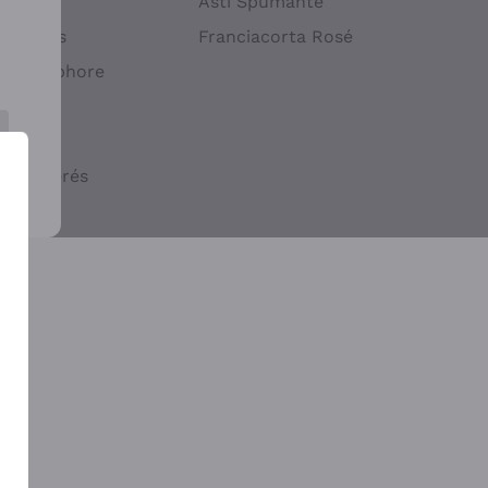
atif
Asti Spumante
ndigènes
Franciacorta Rosé
s en Amphore
iques
ogiques
cs macérés