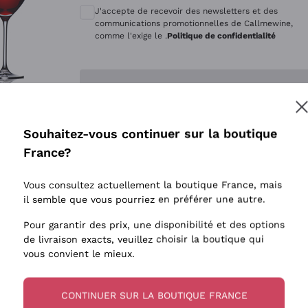
Quintarelli Giuseppe
Style Oxyd
J'accepte de recevoir des newsletters et des
Mascarello Bartolo
Levures i
communications promotionnelles de Callmewine,
comme l'exige le .
Politique de confidentialité
Rinaldi Giuseppe
Vins Fait
Egly Ouriet
Biodynam
Enregistre-moi
Jacquesson
Vins Biol
Agrapart
Vins blan
Souhaitez-vous continuer sur la boutique
Tenuta San Leonardo
 plus d'informations, veuillez lire notre
Politique de confidentialité
France?
Tenuta Masseto
Gosset
Vous consultez actuellement la boutique France, mais
Alessandra Divella
il semble que vous pourriez en préférer une autre.
Sedilesu
Pour garantir des prix, une disponibilité et des options
de livraison exacts, veuillez choisir la boutique qui
Ceretto
vous convient le mieux.
Guado al Tasso - Antinori
Ornellaia
CONTINUER SUR LA BOUTIQUE FRANCE