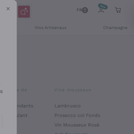
FR
Vins Artisanaux
Champagne
s
osophies de
Vins mousseux
es
on
 Indépendants
Lambrusco
 Manipulant
Prosecco col Fondo
endly
Vin Mousseux Rosé
es communications et des offres personnalisées