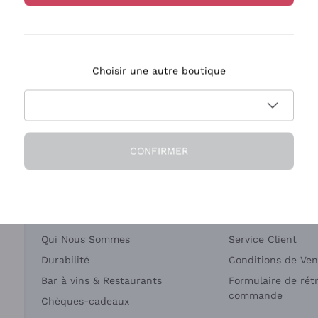
Bastianich
Ca' dei Frati
Choisir une autre boutique
ivraison en 2-4 jours
Paiement
en France
en 3 fois
CONFIRMER
Société
Besoin d'aide?
Qui Nous Sommes
Service Client
Durabilité
Conditions de Ven
Bar à vins & Restaurants
Formulaire de rét
commande
Chèques-cadeaux