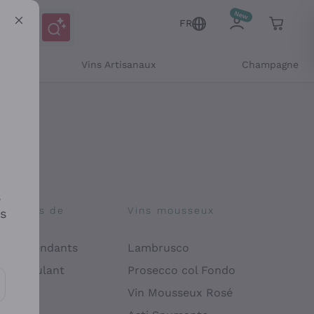
FR
Vins Artisanaux
Champagne
s
osophies de
Vins mousseux
es
on
 Indépendants
Lambrusco
 Manipulant
Prosecco col Fondo
endly
Vin Mousseux Rosé
es communications et des offres personnalisées