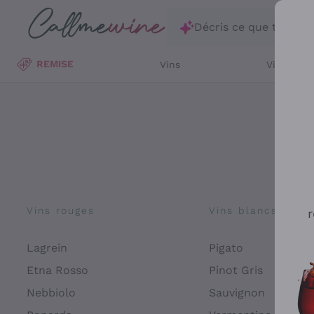
Passer au contenu principal
Décris ce que tu rec
REMISE
Vins
Vins Blan
Vins rouges
Vins blancs
r
Lagrein
Pigato
Etna Rosso
Pinot Gris
Nebbiolo
Sauvignon