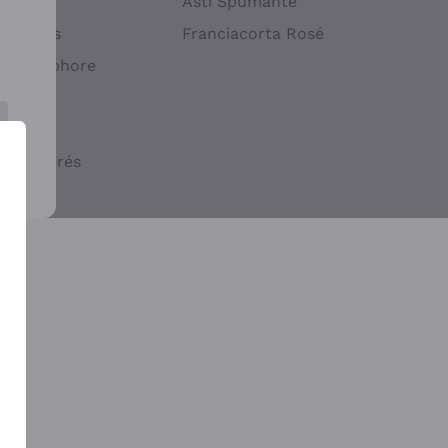
atif
Asti Spumante
ndigènes
Franciacorta Rosé
s en Amphore
iques
ogiques
cs macérés