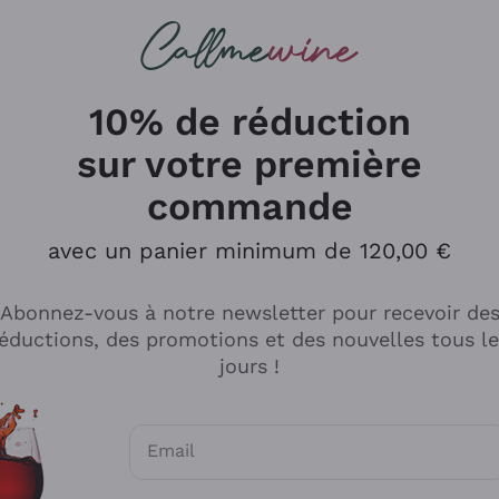
herches
cs
Vins Rouges
Vins Mousseux
10% de réduction
sur votre première
commande
Explorer le catalogue
avec un panier minimum de 120,00 €
Abonnez-vous à notre newsletter pour recevoir de
Producteurs
Les phil
éductions, des promotions et des nouvelles tous l
producti
jours !
Cappellano
Vignerons
Lagavulin
Recoltant
Email
Biondi Santi
Vegan Fri
Consentements optionnels pour recevoir d