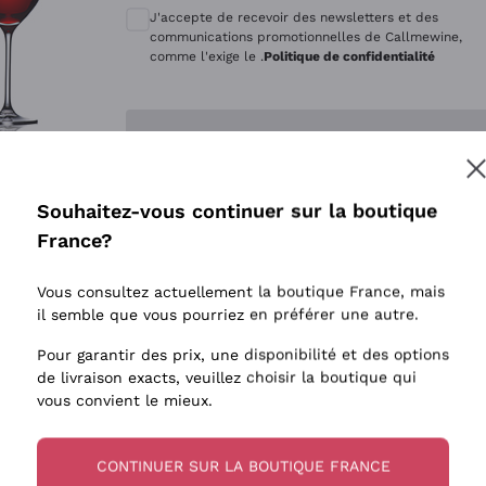
Quintarelli Giuseppe
Style Oxyd
J'accepte de recevoir des newsletters et des
Mascarello Bartolo
Levures i
communications promotionnelles de Callmewine,
comme l'exige le .
Politique de confidentialité
Rinaldi Giuseppe
Vins Fait
Egly Ouriet
Biodynam
Enregistre-moi
Jacquesson
Vins Biol
Agrapart
Vins blan
Souhaitez-vous continuer sur la boutique
Tenuta San Leonardo
 plus d'informations, veuillez lire notre
Politique de confidentialité
France?
Tenuta Masseto
Gosset
Vous consultez actuellement la boutique France, mais
Alessandra Divella
il semble que vous pourriez en préférer une autre.
Sedilesu
Pour garantir des prix, une disponibilité et des options
de livraison exacts, veuillez choisir la boutique qui
Ceretto
vous convient le mieux.
Guado al Tasso - Antinori
Ornellaia
CONTINUER SUR LA BOUTIQUE FRANCE