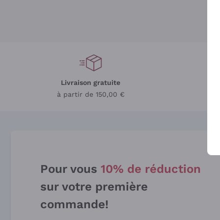
Livraison gratuite
L
à partir de 150,00 €
Pour vous
10% de réduction
sur votre première
commande!