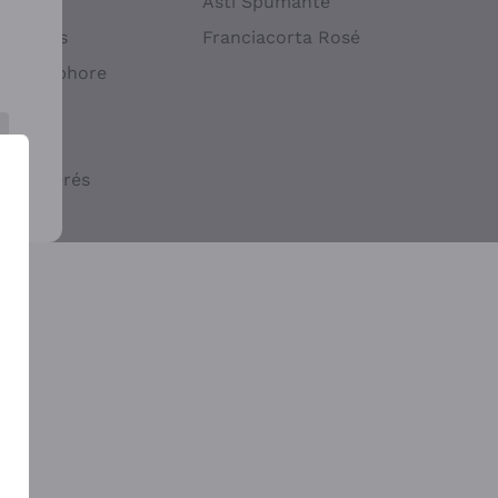
atif
Asti Spumante
ndigènes
Franciacorta Rosé
s en Amphore
iques
ogiques
cs macérés