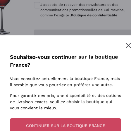
Quintarelli Giuseppe
Style Oxyd
J'accepte de recevoir des newsletters et des
Mascarello Bartolo
Levures i
communications promotionnelles de Callmewine,
comme l'exige le .
Politique de confidentialité
Rinaldi Giuseppe
Vins Fait
Egly Ouriet
Biodynam
Enregistre-moi
Jacquesson
Vins Biol
Agrapart
Vins blan
Souhaitez-vous continuer sur la boutique
Tenuta San Leonardo
 plus d'informations, veuillez lire notre
Politique de confidentialité
France?
Tenuta Masseto
Gosset
Vous consultez actuellement la boutique France, mais
Alessandra Divella
il semble que vous pourriez en préférer une autre.
Sedilesu
Pour garantir des prix, une disponibilité et des options
de livraison exacts, veuillez choisir la boutique qui
Ceretto
vous convient le mieux.
Guado al Tasso - Antinori
Ornellaia
CONTINUER SUR LA BOUTIQUE FRANCE