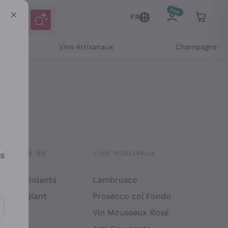
FR
Vins Artisanaux
Champagne
s
osophies de
Vins mousseux
es
on
 Indépendants
Lambrusco
 Manipulant
Prosecco col Fondo
endly
Vin Mousseux Rosé
es communications et des offres personnalisées