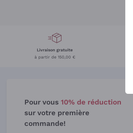
Livraison gratuite
L
à partir de 150,00 €
Pour vous
10% de réduction
sur votre première
commande!