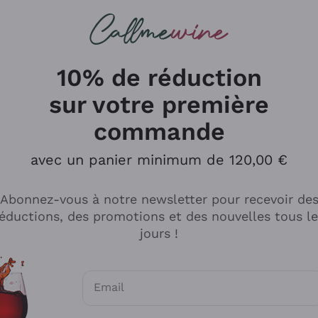
herches
cs
Vins Rouges
Vins Mousseux
10% de réduction
sur votre première
commande
Explorer le catalogue
avec un panier minimum de 120,00 €
Abonnez-vous à notre newsletter pour recevoir de
Producteurs
Les phil
éductions, des promotions et des nouvelles tous l
producti
jours !
Cappellano
Vignerons
Lagavulin
Recoltant
Email
Biondi Santi
Vegan Fri
Consentements optionnels pour recevoir d