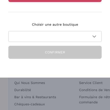
Bastianich
Ca' dei Frati
Choisir une autre boutique
ivraison en 2-4 jours
Paiement
en France
en 3 fois
CONFIRMER
Société
Besoin d'aide?
Qui Nous Sommes
Service Client
Durabilité
Conditions de Ven
Bar à vins & Restaurants
Formulaire de rét
commande
Chèques-cadeaux