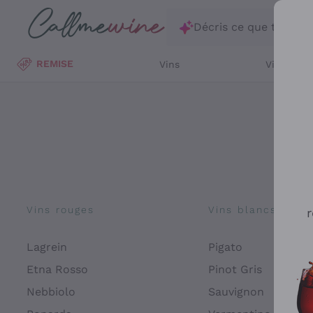
Passer au contenu principal
Décris ce que tu rec
REMISE
Vins
Vins Blan
Vins rouges
Vins blancs
r
Lagrein
Pigato
Etna Rosso
Pinot Gris
Nebbiolo
Sauvignon