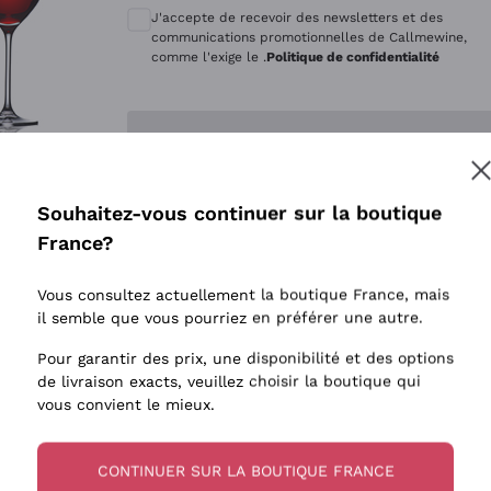
Quintarelli Giuseppe
Style Oxyd
J'accepte de recevoir des newsletters et des
Mascarello Bartolo
Levures i
communications promotionnelles de Callmewine,
comme l'exige le .
Politique de confidentialité
Rinaldi Giuseppe
Vins Fait
Egly Ouriet
Biodynam
Enregistre-moi
Jacquesson
Vins Biol
Agrapart
Vins blan
Souhaitez-vous continuer sur la boutique
Tenuta San Leonardo
 plus d'informations, veuillez lire notre
Politique de confidentialité
France?
Tenuta Masseto
Gosset
Vous consultez actuellement la boutique France, mais
Alessandra Divella
il semble que vous pourriez en préférer une autre.
Sedilesu
Pour garantir des prix, une disponibilité et des options
de livraison exacts, veuillez choisir la boutique qui
Ceretto
vous convient le mieux.
Guado al Tasso - Antinori
Ornellaia
CONTINUER SUR LA BOUTIQUE FRANCE