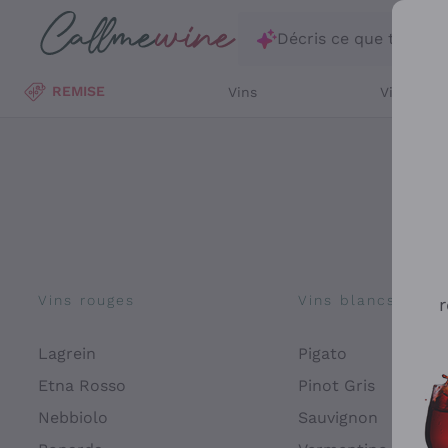
Passer au contenu principal
Décris ce que tu rec
REMISE
Vins
Vins Blan
Vins rouges
Vins blancs
r
Lagrein
Pigato
Etna Rosso
Pinot Gris
Nebbiolo
Sauvignon