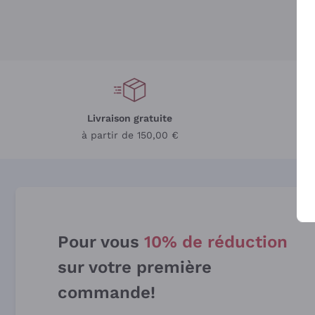
Livraison gratuite
L
à partir de 150,00 €
Pour vous
10% de réduction
sur votre première
commande!