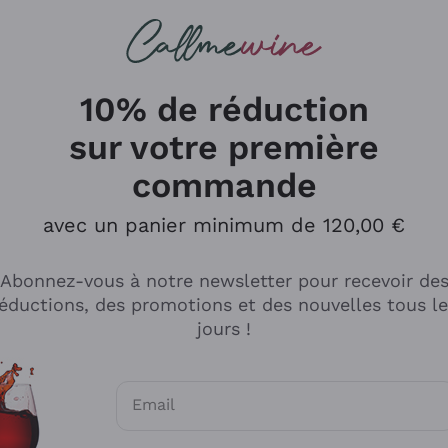
herches
cs
Vins Rouges
Vins Mousseux
10% de réduction
sur votre première
commande
Explorer le catalogue
avec un panier minimum de 120,00 €
Abonnez-vous à notre newsletter pour recevoir de
Producteurs
Les phil
éductions, des promotions et des nouvelles tous l
producti
jours !
Cappellano
Vignerons
Lagavulin
Recoltant
Email
Biondi Santi
Vegan Fri
Consentements optionnels pour recevoir d