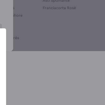
atif
Asti Spumante
ndigènes
Franciacorta Rosé
s en Amphore
iques
ogiques
cs macérés