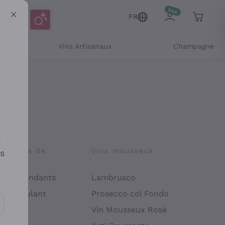
FR
Vins Artisanaux
Champagne
s
osophies de
Vins mousseux
es
on
 Indépendants
Lambrusco
 Manipulant
Prosecco col Fondo
endly
Vin Mousseux Rosé
es communications et des offres personnalisées