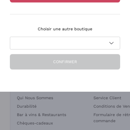
Bastianich
Ca' dei Frati
Choisir une autre boutique
ivraison en 2-4 jours
Paiement
en France
en 3 fois
CONFIRMER
Société
Besoin d'aide?
Qui Nous Sommes
Service Client
Durabilité
Conditions de Ven
Bar à vins & Restaurants
Formulaire de rét
commande
Chèques-cadeaux