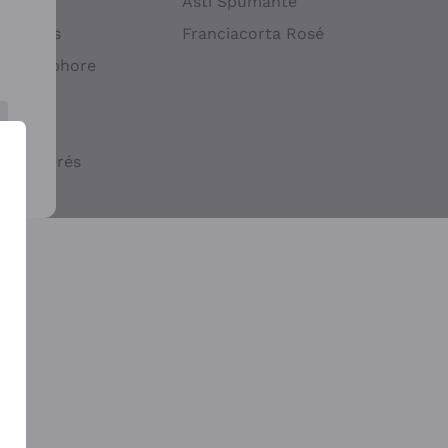
atif
Asti Spumante
ndigènes
Franciacorta Rosé
s en Amphore
iques
ogiques
cs macérés