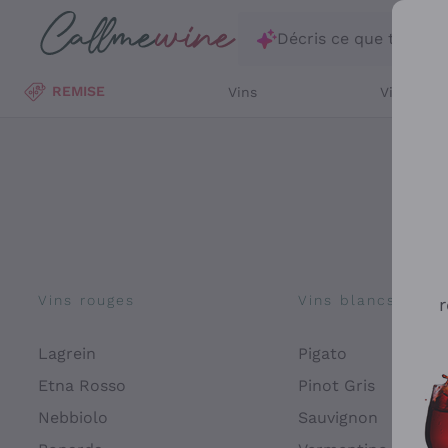
Passer au contenu principal
Décris ce que tu rec
REMISE
Vins
Vins Blan
Vins rouges
Vins blancs
r
Lagrein
Pigato
Etna Rosso
Pinot Gris
Nebbiolo
Sauvignon