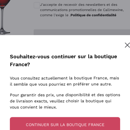
Quintarelli Giuseppe
Style Oxyd
J'accepte de recevoir des newsletters et des
Mascarello Bartolo
Levures i
communications promotionnelles de Callmewine,
comme l'exige le .
Politique de confidentialité
Rinaldi Giuseppe
Vins Fait
Egly Ouriet
Biodynam
Enregistre-moi
Jacquesson
Vins Biol
Agrapart
Vins blan
Souhaitez-vous continuer sur la boutique
Tenuta San Leonardo
 plus d'informations, veuillez lire notre
Politique de confidentialité
France?
Tenuta Masseto
Gosset
Vous consultez actuellement la boutique France, mais
Alessandra Divella
il semble que vous pourriez en préférer une autre.
Sedilesu
Pour garantir des prix, une disponibilité et des options
de livraison exacts, veuillez choisir la boutique qui
Ceretto
vous convient le mieux.
Guado al Tasso - Antinori
Ornellaia
CONTINUER SUR LA BOUTIQUE FRANCE