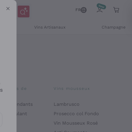
FR
Vins Artisanaux
Champagne
s
osophies de
Vins mousseux
es
on
 Indépendants
Lambrusco
 Manipulant
Prosecco col Fondo
endly
Vin Mousseux Rosé
es communications et des offres personnalisées