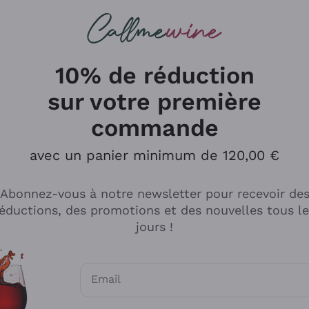
herches
cs
Vins Rouges
Vins Mousseux
10% de réduction
sur votre première
commande
Explorer le catalogue
avec un panier minimum de 120,00 €
Abonnez-vous à notre newsletter pour recevoir de
Producteurs
Les phil
éductions, des promotions et des nouvelles tous l
producti
jours !
Cappellano
Vignerons
Lagavulin
Recoltant
Email
Biondi Santi
Vegan Fri
Consentements optionnels pour recevoir d