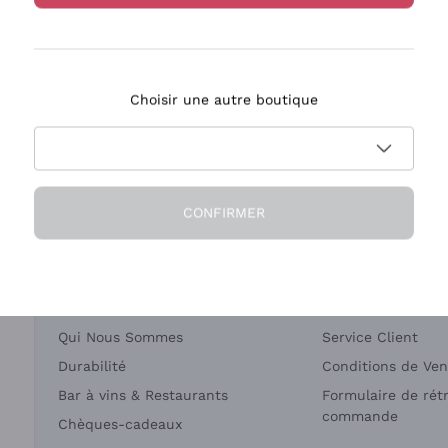
Bastianich
Ca' dei Frati
Choisir une autre boutique
ivraison en 2-4 jours
Paiement
en France
en 3 fois
CONFIRMER
Société
Besoin d'aide?
Qui Nous Sommes
Service Client
Durabilité
Conditions de Ven
Bar à vins & Restaurants
Formulaire de rét
commande
Chèques-cadeaux