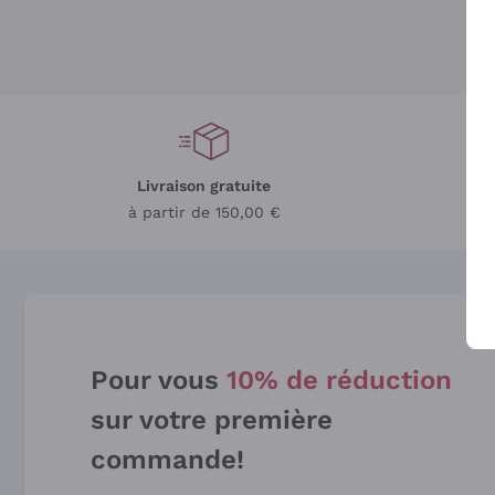
Livraison gratuite
L
à partir de 150,00 €
Pour vous
10% de réduction
sur votre première
commande!