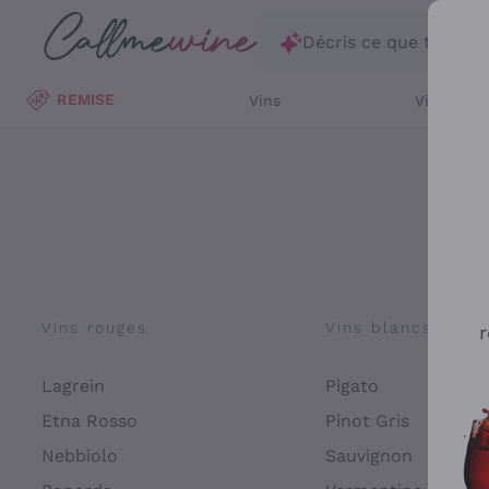
Passer au contenu principal
Décris ce que tu rec
REMISE
Vins
Vins Blan
Vins rouges
Vins blancs
r
Lagrein
Pigato
Etna Rosso
Pinot Gris
Nebbiolo
Sauvignon