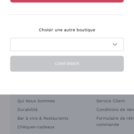
Bastianich
Ca' dei Frati
Choisir une autre boutique
ivraison en 2-4 jours
Paiement
en France
en 3 fois
CONFIRMER
Société
Besoin d'aide?
Qui Nous Sommes
Service Client
Durabilité
Conditions de Ven
Bar à vins & Restaurants
Formulaire de rét
commande
Chèques-cadeaux