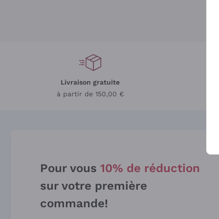
Livraison gratuite
L
à partir de 150,00 €
Pour vous
10% de réduction
sur votre première
commande!