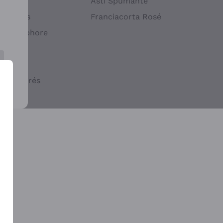
atif
Asti Spumante
ndigènes
Franciacorta Rosé
s en Amphore
iques
ogiques
cs macérés