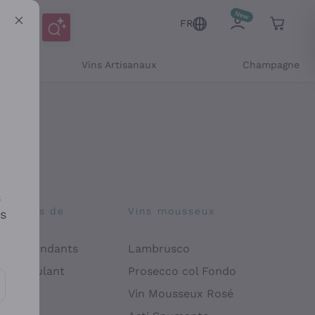
FR
Vins Artisanaux
Champagne
s
osophies de
Vins mousseux
es
on
 Indépendants
Lambrusco
 Manipulant
Prosecco col Fondo
endly
Vin Mousseux Rosé
es communications et des offres personnalisées