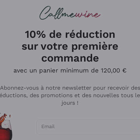
herches
cs
Vins Rouges
Vins Mousseux
10% de réduction
sur votre première
commande
Explorer le catalogue
avec un panier minimum de 120,00 €
Abonnez-vous à notre newsletter pour recevoir de
Producteurs
Les phil
éductions, des promotions et des nouvelles tous l
producti
jours !
Cappellano
Vignerons
Lagavulin
Recoltant
Email
Biondi Santi
Vegan Fri
Consentements optionnels pour recevoir d