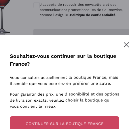
Quintarelli Giuseppe
Style Oxyd
J'accepte de recevoir des newsletters et des
Mascarello Bartolo
Levures i
communications promotionnelles de Callmewine,
comme l'exige le .
Politique de confidentialité
Rinaldi Giuseppe
Vins Fait
Egly Ouriet
Biodynam
Enregistre-moi
Jacquesson
Vins Biol
Agrapart
Vins blan
Souhaitez-vous continuer sur la boutique
Tenuta San Leonardo
 plus d'informations, veuillez lire notre
Politique de confidentialité
France?
Tenuta Masseto
Gosset
Vous consultez actuellement la boutique France, mais
Alessandra Divella
il semble que vous pourriez en préférer une autre.
Sedilesu
Pour garantir des prix, une disponibilité et des options
de livraison exacts, veuillez choisir la boutique qui
Ceretto
vous convient le mieux.
Guado al Tasso - Antinori
Ornellaia
CONTINUER SUR LA BOUTIQUE FRANCE