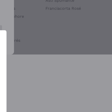
atif
Asti Spumante
ndigènes
Franciacorta Rosé
s en Amphore
iques
ogiques
cs macérés