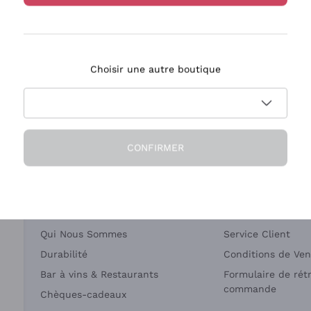
Bastianich
Ca' dei Frati
Choisir une autre boutique
ivraison en 2-4 jours
Paiement
en France
en 3 fois
CONFIRMER
Société
Besoin d'aide?
Qui Nous Sommes
Service Client
Durabilité
Conditions de Ven
Bar à vins & Restaurants
Formulaire de rét
commande
Chèques-cadeaux