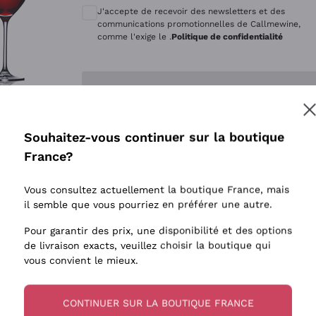
Quintarelli Giuseppe
Style Oxyd
J'accepte de recevoir des newsletters et des
Mascarello Bartolo
Levures i
communications promotionnelles de Callmewine,
comme l'exige le .
Politique de confidentialité
Rinaldi Giuseppe
Vins Fait
Egly Ouriet
Biodynam
Enregistre-moi
Jacquesson
Vins Biol
Agrapart
Vins blan
Souhaitez-vous continuer sur la boutique
Tenuta San Leonardo
 plus d'informations, veuillez lire notre
Politique de confidentialité
France?
Tenuta Masseto
Gosset
Vous consultez actuellement la boutique France, mais
Alessandra Divella
il semble que vous pourriez en préférer une autre.
Sedilesu
Pour garantir des prix, une disponibilité et des options
de livraison exacts, veuillez choisir la boutique qui
Ceretto
vous convient le mieux.
Guado al Tasso - Antinori
Ornellaia
CONTINUER SUR LA BOUTIQUE FRANCE