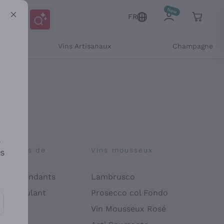
FR
Vins Artisanaux
Champagne
s
osophies de
Vins mousseux
es
on
 Indépendants
Lambrusco
 Manipulant
Prosecco col Fondo
endly
Vin Mousseux Rosé
es communications et des offres personnalisées