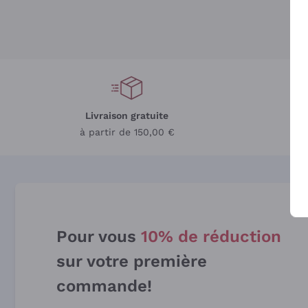
Livraison gratuite
L
à partir de 150,00 €
Pour vous
10% de réduction
sur votre première
commande!