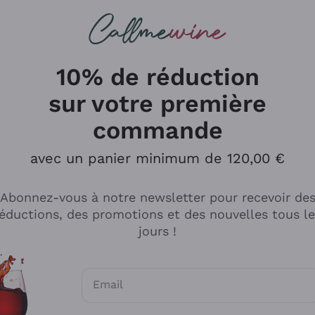
herches
cs
Vins Rouges
Vins Mousseux
10% de réduction
sur votre première
commande
Explorer le catalogue
avec un panier minimum de 120,00 €
Abonnez-vous à notre newsletter pour recevoir de
Producteurs
Les phil
éductions, des promotions et des nouvelles tous l
producti
jours !
Cappellano
Vignerons
Lagavulin
Recoltant
Email
Biondi Santi
Vegan Fri
Consentements optionnels pour recevoir d