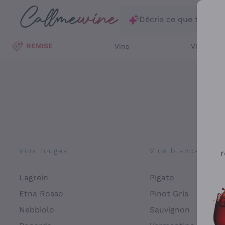
Passer au contenu principal
Décris ce que tu rec
REMISE
Vins
Vins Blan
Vins rouges
Vins blancs
r
Lagrein
Pigato
Etna Rosso
Pinot Gris
Nebbiolo
Sauvignon