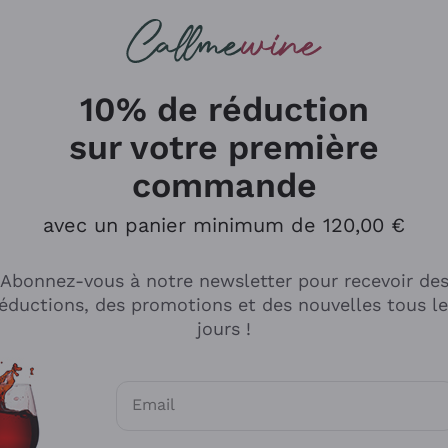
herches
cs
Vins Rouges
Vins Mousseux
10% de réduction
sur votre première
commande
Explorer le catalogue
avec un panier minimum de 120,00 €
Abonnez-vous à notre newsletter pour recevoir de
Producteurs
Les phil
éductions, des promotions et des nouvelles tous l
producti
jours !
Cappellano
Vignerons
Lagavulin
Recoltant
Email
Biondi Santi
Vegan Fri
Consentements optionnels pour recevoir d