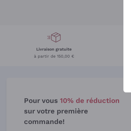
Livraison gratuite
L
à partir de 150,00 €
Pour vous
10% de réduction
sur votre première
commande!