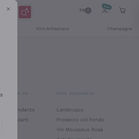
FR
Vins Artisanaux
Champagne
s
osophies de
Vins mousseux
es
on
 Indépendants
Lambrusco
 Manipulant
Prosecco col Fondo
endly
Vin Mousseux Rosé
es communications et des offres personnalisées