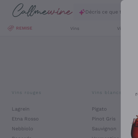
Passer au contenu principal
Décris ce que tu rec
REMISE
Vins
Vins Blan
Vins rouges
Vins blancs
r
Lagrein
Pigato
Etna Rosso
Pinot Gris
Nebbiolo
Sauvignon