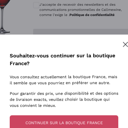
Quintarelli Giuseppe
Style Oxyd
J'accepte de recevoir des newsletters et des
Mascarello Bartolo
Levures i
communications promotionnelles de Callmewine,
comme l'exige le .
Politique de confidentialité
Rinaldi Giuseppe
Vins Fait
Egly Ouriet
Biodynam
Enregistre-moi
Jacquesson
Vins Biol
Agrapart
Vins blan
Souhaitez-vous continuer sur la boutique
Tenuta San Leonardo
 plus d'informations, veuillez lire notre
Politique de confidentialité
France?
Tenuta Masseto
Gosset
Vous consultez actuellement la boutique France, mais
Alessandra Divella
il semble que vous pourriez en préférer une autre.
Sedilesu
Pour garantir des prix, une disponibilité et des options
de livraison exacts, veuillez choisir la boutique qui
Ceretto
vous convient le mieux.
Guado al Tasso - Antinori
Ornellaia
CONTINUER SUR LA BOUTIQUE FRANCE