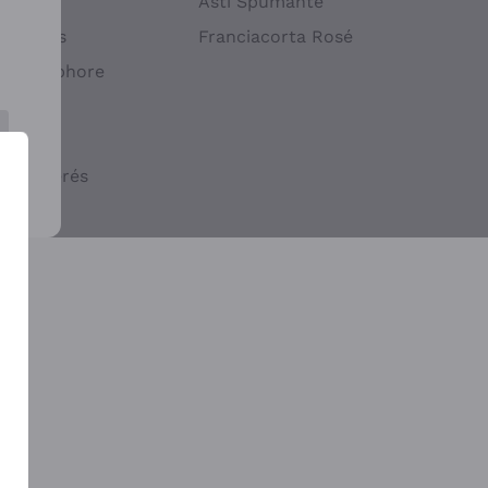
atif
Asti Spumante
ndigènes
Franciacorta Rosé
s en Amphore
iques
ogiques
cs macérés