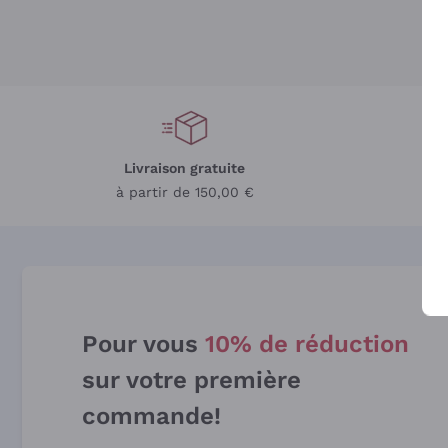
Livraison gratuite
L
à partir de 150,00 €
Pour vous
10% de réduction
sur votre première
commande!