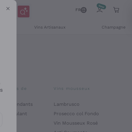
FR
Vins Artisanaux
Champagne
s
osophies de
Vins mousseux
es
on
 Indépendants
Lambrusco
 Manipulant
Prosecco col Fondo
endly
Vin Mousseux Rosé
es communications et des offres personnalisées