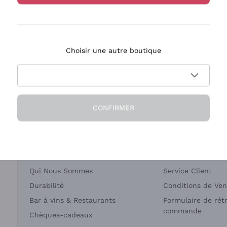
Bastianich
Ca' dei Frati
Choisir une autre boutique
ivraison en 2-4 jours
Paiement
en France
en 3 fois
CONFIRMER
Société
Besoin d'aide?
Qui Nous Sommes
Service Client
Durabilité
Conditions de Ven
Bar à vins & Restaurants
Formulaire de rét
commande
Chèques-cadeaux