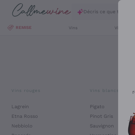
Passer au contenu principal
Décris ce que tu rec
REMISE
Vins
Vins Blan
Vins rouges
Vins blancs
r
Lagrein
Pigato
Etna Rosso
Pinot Gris
Nebbiolo
Sauvignon