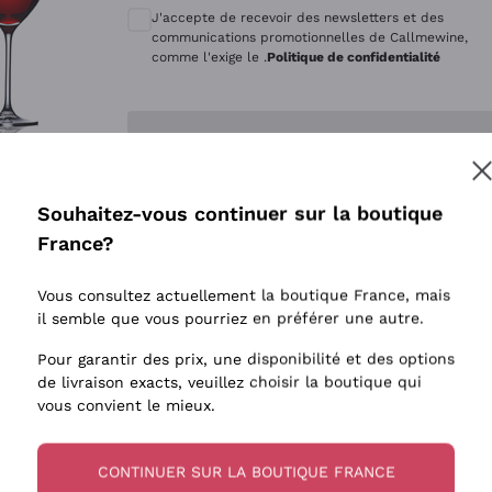
Quintarelli Giuseppe
Style Oxyd
J'accepte de recevoir des newsletters et des
Mascarello Bartolo
Levures i
communications promotionnelles de Callmewine,
comme l'exige le .
Politique de confidentialité
Rinaldi Giuseppe
Vins Fait
Egly Ouriet
Biodynam
Enregistre-moi
Jacquesson
Vins Biol
Agrapart
Vins blan
Souhaitez-vous continuer sur la boutique
Tenuta San Leonardo
 plus d'informations, veuillez lire notre
Politique de confidentialité
France?
Tenuta Masseto
Gosset
Vous consultez actuellement la boutique France, mais
Alessandra Divella
il semble que vous pourriez en préférer une autre.
Sedilesu
Pour garantir des prix, une disponibilité et des options
de livraison exacts, veuillez choisir la boutique qui
Ceretto
vous convient le mieux.
Guado al Tasso - Antinori
Ornellaia
CONTINUER SUR LA BOUTIQUE FRANCE