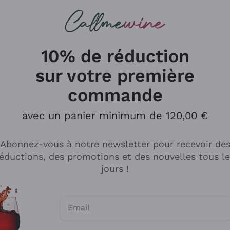
herches
cs
Vins Rouges
Vins Mousseux
10% de réduction
sur votre première
commande
Explorer le catalogue
avec un panier minimum de 120,00 €
Abonnez-vous à notre newsletter pour recevoir de
Producteurs
Les phil
éductions, des promotions et des nouvelles tous l
producti
jours !
Cappellano
Vignerons
Lagavulin
Recoltant
Email
Biondi Santi
Vegan Fri
Consentements optionnels pour recevoir d