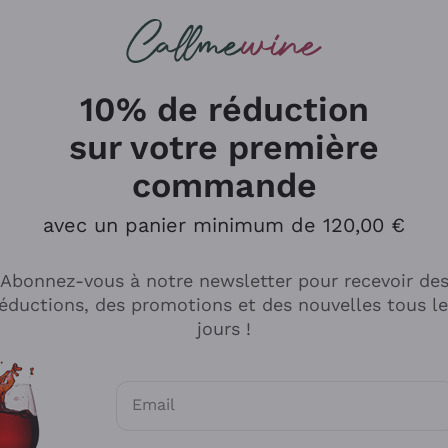
herches
cs
Vins Rouges
Vins Mousseux
10% de réduction
sur votre première
commande
Explorer le catalogue
avec un panier minimum de 120,00 €
Abonnez-vous à notre newsletter pour recevoir de
Producteurs
Les phil
éductions, des promotions et des nouvelles tous l
producti
jours !
Cappellano
Vignerons
Lagavulin
Recoltant
Email
Biondi Santi
Vegan Fri
Consentements optionnels pour recevoir d