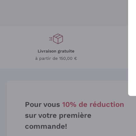
Livraison gratuite
L
à partir de 150,00 €
Pour vous
10% de réduction
sur votre première
commande!