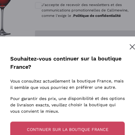
Quintarelli Giuseppe
Style Oxyd
J'accepte de recevoir des newsletters et des
Mascarello Bartolo
Levures i
communications promotionnelles de Callmewine,
comme l'exige le .
Politique de confidentialité
Rinaldi Giuseppe
Vins Fait
Egly Ouriet
Biodynam
Enregistre-moi
Jacquesson
Vins Biol
Agrapart
Vins blan
Souhaitez-vous continuer sur la boutique
Tenuta San Leonardo
 plus d'informations, veuillez lire notre
Politique de confidentialité
France?
Tenuta Masseto
Gosset
Vous consultez actuellement la boutique France, mais
Alessandra Divella
il semble que vous pourriez en préférer une autre.
Sedilesu
Pour garantir des prix, une disponibilité et des options
de livraison exacts, veuillez choisir la boutique qui
Ceretto
vous convient le mieux.
Guado al Tasso - Antinori
Ornellaia
CONTINUER SUR LA BOUTIQUE FRANCE