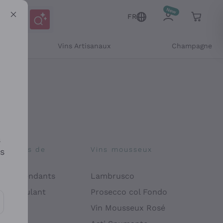
FR
Vins Artisanaux
Champagne
s
osophies de
Vins mousseux
es
on
 Indépendants
Lambrusco
 Manipulant
Prosecco col Fondo
endly
Vin Mousseux Rosé
es communications et des offres personnalisées