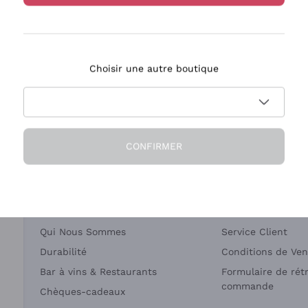
Bastianich
Ca' dei Frati
Choisir une autre boutique
ivraison en 2-4 jours
Paiement
en France
en 3 fois
CONFIRMER
Société
Besoin d'aide?
Qui Nous Sommes
Service Client
Durabilité
Conditions de Ven
Bar à vins & Restaurants
Formulaire de rét
commande
Chèques-cadeaux