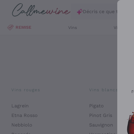
Passer au contenu principal
Décris ce que tu rec
REMISE
Vins
Vins Blan
Vins rouges
Vins blancs
r
Lagrein
Pigato
Etna Rosso
Pinot Gris
Nebbiolo
Sauvignon