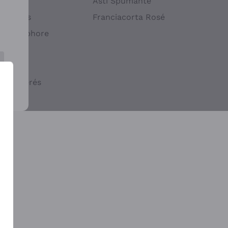
atif
Asti Spumante
ndigènes
Franciacorta Rosé
s en Amphore
iques
ogiques
cs macérés