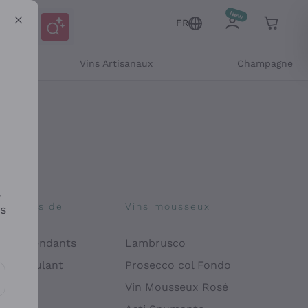
FR
Vins Artisanaux
Champagne
s
osophies de
Vins mousseux
es
on
 Indépendants
Lambrusco
 Manipulant
Prosecco col Fondo
endly
Vin Mousseux Rosé
es communications et des offres personnalisées