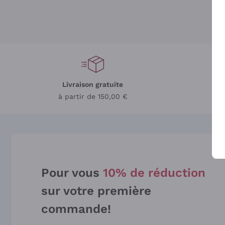
Livraison gratuite
L
à partir de 150,00 €
Pour vous
10% de réduction
sur votre première
commande!