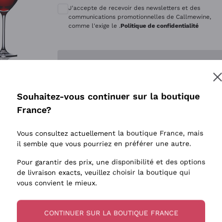
Quintarelli Giuseppe
Style Oxyd
J'accepte de recevoir des newsletters et des
Mascarello Bartolo
Levures i
communications promotionnelles de Callmewine,
comme l'exige le .
Politique de confidentialité
Rinaldi Giuseppe
Vins Fait
Egly Ouriet
Biodynam
Enregistre-moi
Jacquesson
Vins Biol
Agrapart
Vins blan
Souhaitez-vous continuer sur la boutique
Tenuta San Leonardo
 plus d'informations, veuillez lire notre
Politique de confidentialité
France?
Tenuta Masseto
Gosset
Vous consultez actuellement la boutique France, mais
Alessandra Divella
il semble que vous pourriez en préférer une autre.
Sedilesu
Pour garantir des prix, une disponibilité et des options
de livraison exacts, veuillez choisir la boutique qui
Ceretto
vous convient le mieux.
Guado al Tasso - Antinori
Ornellaia
CONTINUER SUR LA BOUTIQUE FRANCE