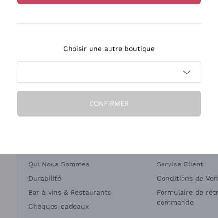
Bastianich
Ca' dei Frati
Choisir une autre boutique
ivraison en 2-4 jours
Paiement
en France
en 3 fois
CONFIRMER
Société
Besoin d'aide?
Qui Nous Sommes
Service Client
Durabilité
Conditions de Ven
Bar à vins & Restaurants
Formulaire de rét
commande
Chèques-cadeaux