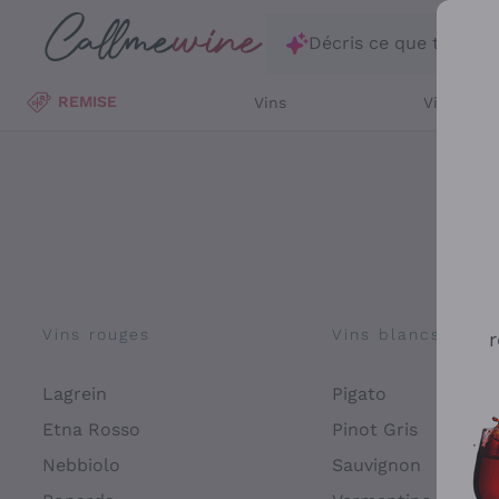
Passer au contenu principal
Décris ce que tu rec
REMISE
Vins
Vins Blan
Vins rouges
Vins blancs
r
Lagrein
Pigato
Etna Rosso
Pinot Gris
Nebbiolo
Sauvignon