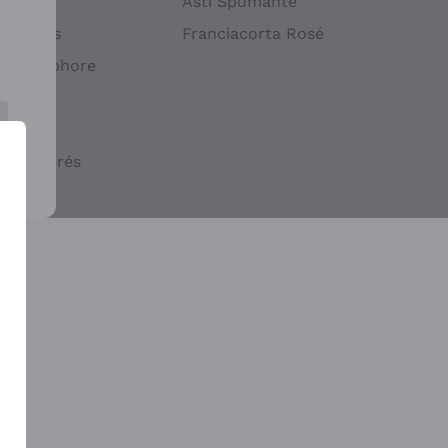
atif
Asti Spumante
ndigènes
Franciacorta Rosé
s en Amphore
iques
ogiques
cs macérés