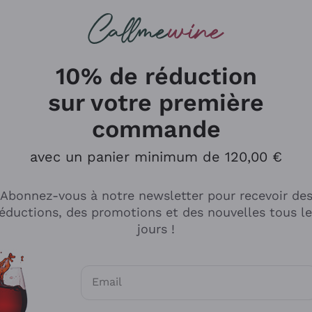
herches
cs
Vins Rouges
Vins Mousseux
10% de réduction
sur votre première
commande
Explorer le catalogue
avec un panier minimum de 120,00 €
Abonnez-vous à notre newsletter pour recevoir de
Producteurs
Les phil
éductions, des promotions et des nouvelles tous l
producti
jours !
Cappellano
Vignerons
Lagavulin
Recoltant
Email
Biondi Santi
Vegan Fri
Consentements optionnels pour recevoir d